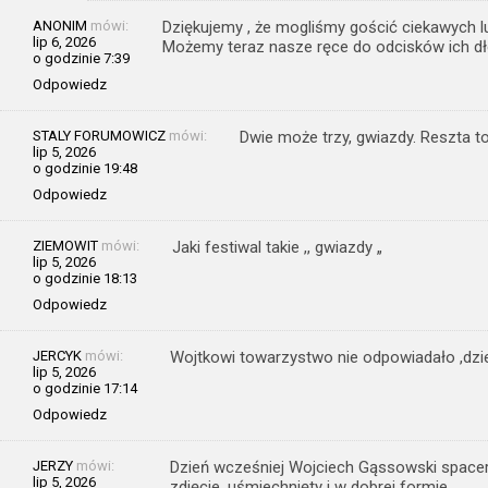
ANONIM
mówi:
Dziękujemy , że mogliśmy gościć ciekawych 
lip 6, 2026
Możemy teraz nasze ręce do odcisków ich dł
o godzinie 7:39
Odpowiedz
STALY FORUMOWICZ
mówi:
Dwie może trzy, gwiazdy. Reszta to 
lip 5, 2026
o godzinie 19:48
Odpowiedz
ZIEMOWIT
mówi:
Jaki festiwal takie ,, gwiazdy „
lip 5, 2026
o godzinie 18:13
Odpowiedz
JERCYK
mówi:
Wojtkowi towarzystwo nie odpowiadało ,dz
lip 5, 2026
o godzinie 17:14
Odpowiedz
JERZY
mówi:
Dzień wcześniej Wojciech Gąssowski space
lip 5, 2026
zdjęcie ,uśmiechnięty i w dobrej formie