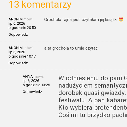
13 komentarzy
ANONIM
mówi:
Grochola fajna jest, czytałam jej książki
lip 6, 2026
o godzinie 20:50
Odpowiedz
ANONIM
mówi:
a ta grochola to umie czytać
lip 6, 2026
o godzinie 10:17
Odpowiedz
ANNA
mówi:
W odniesieniu do pani G
lip 6, 2026
nadużyciem semantyczn
o godzinie 13:25
dorobek quasi gwiazdy.
Odpowiedz
festiwalu. A pan kabare
Kto wybiera pretendent
Coś mi tu brzydko pach