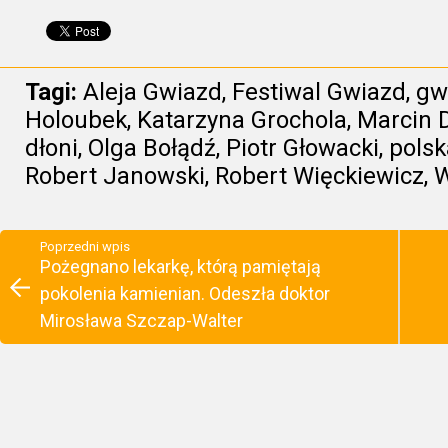
Tagi:
Aleja Gwiazd
,
Festiwal Gwiazd
,
gw
Holoubek
,
Katarzyna Grochola
,
Marcin 
dłoni
,
Olga Bołądź
,
Piotr Głowacki
,
polsk
Robert Janowski
,
Robert Więckiewicz
,
W
Poprzedni wpis
Pożegnano lekarkę, którą pamiętają
pokolenia kamienian. Odeszła doktor
Mirosława Szczap-Walter