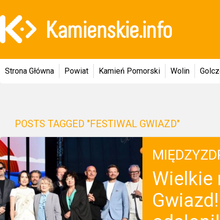
Strona Główna
Powiat
Kamień Pomorski
Wolin
Golc
POSTS TAGGED "FESTIWAL GWIAZD"
MIĘDZYZD
Wielkie
Gwiazd!