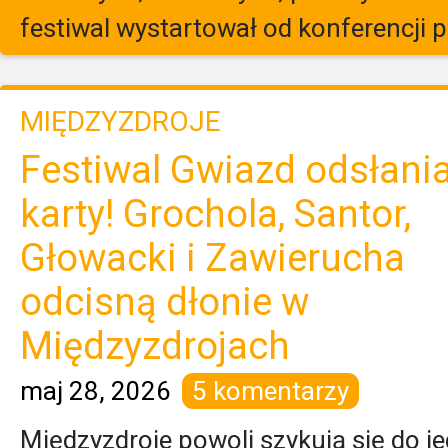
festiwal wystartował od konferencji pr
MIĘDZYZDROJE
Festiwal Gwiazd odsłani
karty! Grochola, Santor,
Głowacki i Zawierucha
odcisną dłonie w
Międzyzdrojach
maj 28, 2026
5 komentarzy
Międzyzdroje powoli szykują się do je