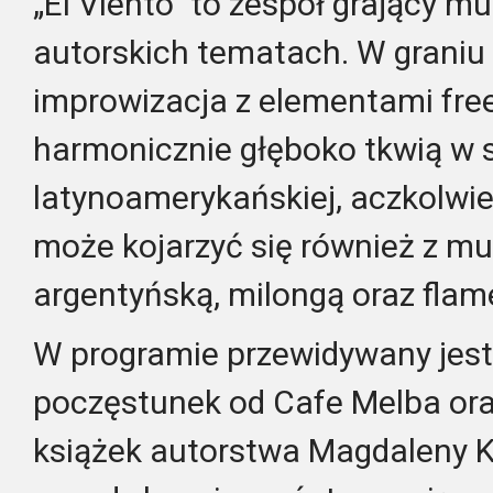
„El Viento” to zespół grający m
autorskich tematach. W grani
improwizacja z elementami free
harmonicznie głęboko tkwią w s
latynoamerykańskiej, aczkolwi
może kojarzyć się również z mu
argentyńską, milongą oraz fla
W programie przewidywany jest 
poczęstunek od Cafe Melba or
książek autorstwa Magdaleny K