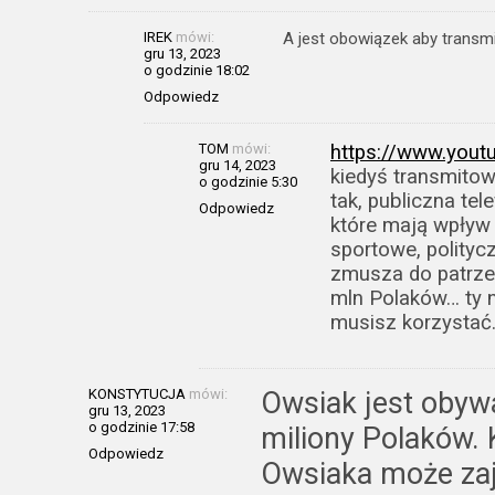
IREK
mówi:
A jest obowiązek aby trans
gru 13, 2023
o godzinie 18:02
Odpowiedz
TOM
mówi:
https://www.you
gru 14, 2023
kiedyś transmitow
o godzinie 5:30
tak, publiczna te
Odpowiedz
które mają wpływ 
sportowe, politycz
zmusza do patrze
mln Polaków… ty n
musisz korzystać…
KONSTYTUCJA
mówi:
Owsiak jest obywat
gru 13, 2023
o godzinie 17:58
miliony Polaków. 
Odpowiedz
Owsiaka może zają