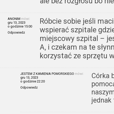
ale bez rozgłosu bo nie
ANONIM
mówi:
Róbcie sobie jeśli mac
gru 13, 2023
o godzinie 15:00
wspierać szpitale gdzi
Odpowiedz
miejscowy szpital – je
A, i czekam na te słyn
korzystać ze sprzętu 
JESTEM Z KAMIENIA POMORSKIEGO
mówi:
Córka 
gru 13, 2023
o godzinie 22:20
pomocą
Odpowiedz
naszym 
jednak 