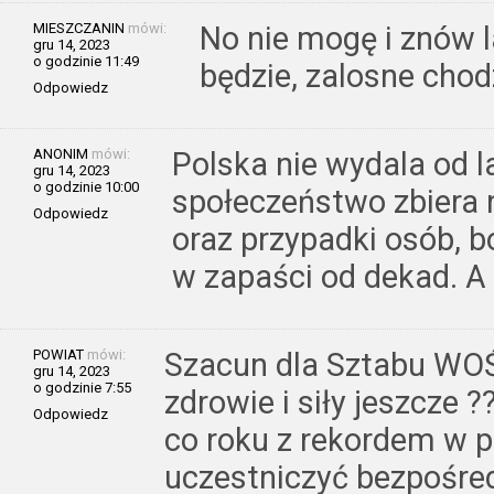
MIESZCZANIN
mówi:
No nie mogę i znów 
gru 14, 2023
o godzinie 11:49
będzie, zalosne chod
Odpowiedz
ANONIM
mówi:
Polska nie wydala od lat
gru 14, 2023
o godzinie 10:00
społeczeństwo zbiera 
Odpowiedz
oraz przypadki osób, b
w zapaści od dekad. A 
POWIAT
mówi:
Szacun dla Sztabu WOŚ
gru 14, 2023
o godzinie 7:55
zdrowie i siły jeszcze 
Odpowiedz
co roku z rekordem w 
uczestniczyć bezpośred