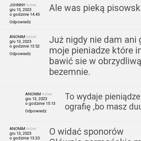
JOHNNY
mówi:
Ale was pieką pisowskie du
gru 13, 2023
o godzinie 14:45
Odpowiedz
ANONIM
mówi:
Już nigdy nie dam ani
gru 13, 2023
o godzinie 13:52
moje pieniadze które 
Odpowiedz
bawić sie w obrzydliwą 
bezemnie.
ANONIM
mówi:
To wydaje pieniądze
gru 13, 2023
o godzinie 15:13
ografię ,bo masz du
Odpowiedz
ANONIM
mówi:
O widać sponorów
gru 13, 2023
o godzinie 13:20