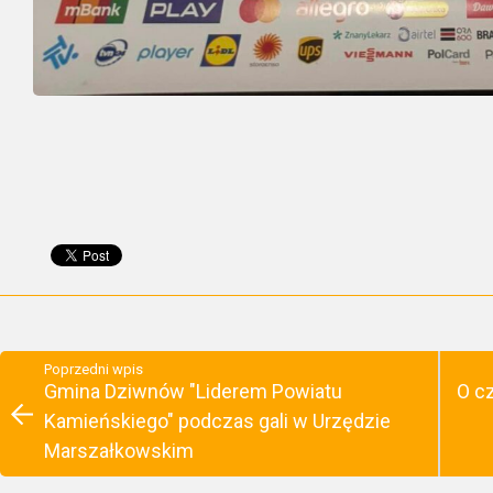
Poprzedni wpis
Gmina Dziwnów "Liderem Powiatu
O c
Kamieńskiego" podczas gali w Urzędzie
Marszałkowskim