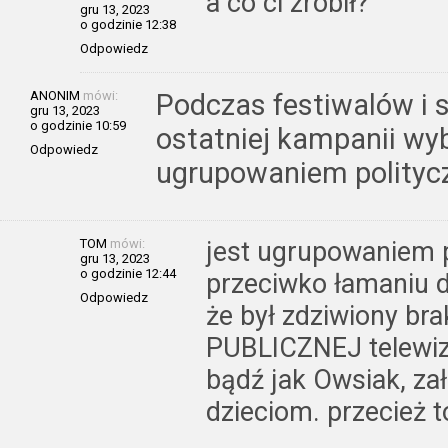
a co ci zrobił?
gru 13, 2023
o godzinie 12:38
Odpowiedz
ANONIM
mówi:
Podczas festiwalów i 
gru 13, 2023
o godzinie 10:59
ostatniej kampanii wyb
Odpowiedz
ugrupowaniem polityc
TOM
mówi:
jest ugrupowaniem 
gru 13, 2023
o godzinie 12:44
przeciwko łamaniu d
Odpowiedz
że był zdziwiony br
PUBLICZNEJ telewizj
bądź jak Owsiak, za
dzieciom. przecież t