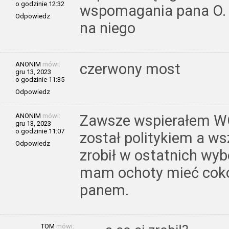
o godzinie 12:32
wspomagania pana O. B
Odpowiedz
na niego
ANONIM
mówi:
czerwony most
gru 13, 2023
o godzinie 11:35
Odpowiedz
ANONIM
mówi:
Zawsze wspierałem WO
gru 13, 2023
o godzinie 11:07
został politykiem a w
Odpowiedz
zrobił w ostatnich wy
mam ochoty mieć coko
panem.
TOM
mówi: