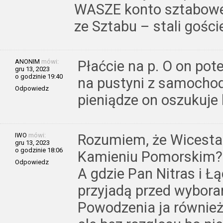
WASZE konto sztabowe
ze Sztabu – stali gośc
ANONIM
mówi:
Płaćcie na p. O on pot
gru 13, 2023
o godzinie 19:40
na pustyni z samoch
Odpowiedz
pieniądze on oszukuje
IWO
mówi:
Rozumiem, że Wicestar
gru 13, 2023
o godzinie 18:06
Kamieniu Pomorskim?
Odpowiedz
A gdzie Pan Nitras i Łą
przyjadą przed wybor
Powodzenia ja również