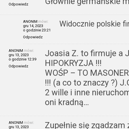
Głównie germańskie m
Odpowiedz
ANONIM
mówi:
Widocznie polskie f
gru 14, 2023
o godzinie 23:21
Odpowiedz
ANONIM
mówi:
Joasia Z. to firmuje a
gru 13, 2023
o godzinie 12:39
HIPOKRYZJA !!!
Odpowiedz
WOŚP – TO MASONE
!!! (a co to znaczy ?) 
2 wille i inne nieruchom
oni kradną…
ANONIM
mówi:
Zupełnie się zgadzam
gru 13, 2023