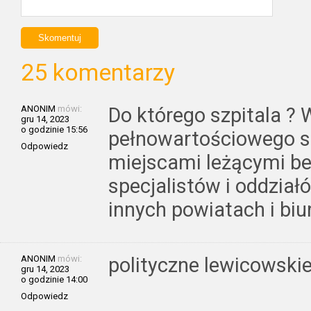
25 komentarzy
ANONIM
mówi:
Do którego szpitala ?
gru 14, 2023
o godzinie 15:56
pełnowartościowego sz
Odpowiedz
miejscami leżącymi bez
specjalistów i oddziałó
innych powiatach i biur
ANONIM
mówi:
polityczne lewicowski
gru 14, 2023
o godzinie 14:00
Odpowiedz