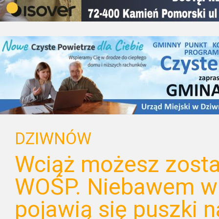
DZIWNÓW
Wciąż możesz zost
WOŚP. Niebawem w
pojawią się puszki n