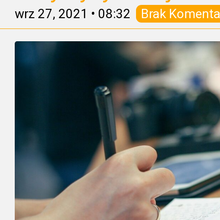
wrz 27, 2021
•
08:32
Brak Komenta