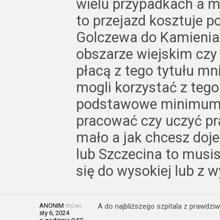
wielu przypadkach a my
to przejazd kosztuje p
Golczewa do Kamienia 
obszarze wiejskim c
płacą z tego tytułu mn
mogli korzystać z tego
podstawowe minimum a
pracować czy uczyć pr
mało a jak chcesz doj
lub Szczecina to musi
się do wysokiej lub z w
ANONIM
mówi:
A do najbliższego szpitala z prawdziw
sty 6, 2024