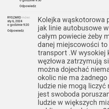
o godzinie 9:50
Odpowiedz
RYSZARD
mówi:
Kolejka wąskotorowa p
sty 6, 2024
o godzinie 9:20
jak linie autobusowe w 
Odpowiedz
całym powiecie żeby m
danej miejscowości to
transport .W wysokiej 
węzłowa zatrzymują si
można dojechać niemal
okolic nie ma żadnego
ludzie nie mogą liczyć
jest swoboda poruszan
ludzie w większych mi