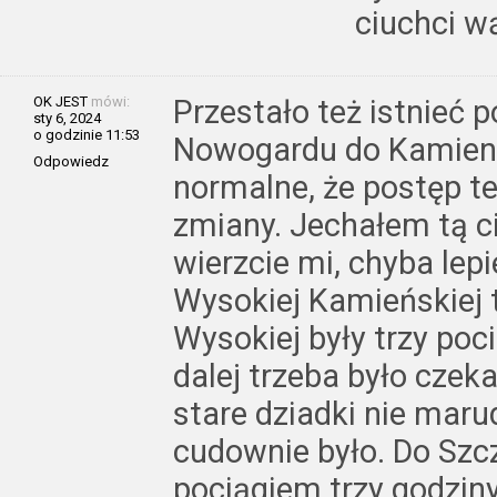
ciuchci w
OK JEST
mówi:
Przestało też istnieć 
sty 6, 2024
o godzinie 11:53
Nowogardu do Kamieni
Odpowiedz
normalne, że postęp 
zmiany. Jechałem tą ci
wierzcie mi, chyba lep
Wysokiej Kamieńskiej 
Wysokiej były trzy poc
dalej trzeba było czek
stare dziadki nie marud
cudownie było. Do Szcz
pociągiem trzy godziny