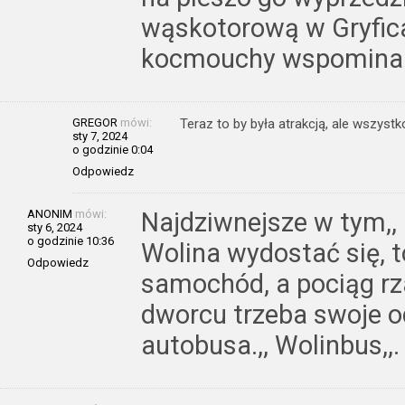
wąskotorową w Gryfica
kocmouchy wspomina
GREGOR
mówi:
Teraz to by była atrakcją, ale wszyst
sty 7, 2024
o godzinie 0:04
Odpowiedz
ANONIM
mówi:
Najdziwnejsze w tym,, p
sty 6, 2024
o godzinie 10:36
Wolina wydostać się, t
Odpowiedz
samochód, a pociąg rz
dworcu trzeba swoje od
autobusa.,, Wolinbus,,