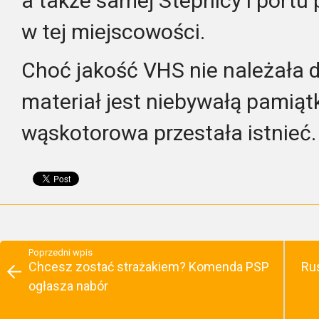
a także samej Stepnicy i port
w tej miejscowości.
Choć jakość VHS nie należała d
materiał jest niebywałą pamiątk
wąskotorowa przestała istnieć.
Poprzedni wpis
Chcesz zostać strażakiem? Komenda PSP
Ru
ogłasza nabór