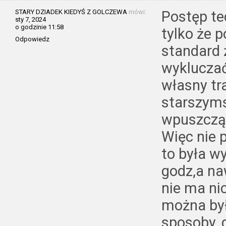
STARY DZIADEK KIEDYŚ Z GOLCZEWA
mówi:
Postęp tec
sty 7, 2024
o godzinie 11:58
tylko że 
Odpowiedz
standard ż
wykluczać
własny tr
starszyms
wpuszczą,
Więc nie 
to była wy
godz,a na
nie ma ni
można był
sposoby, 