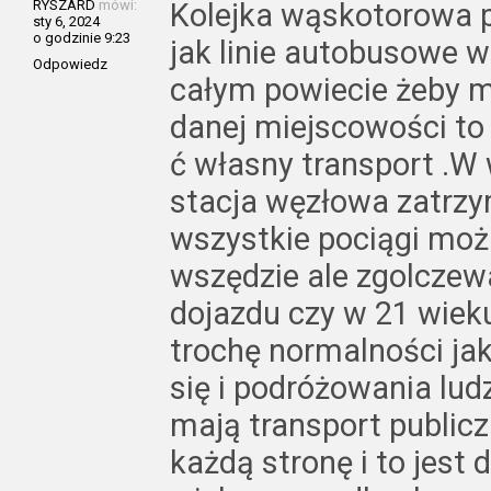
RYSZARD
mówi:
Kolejka wąskotorowa p
sty 6, 2024
o godzinie 9:23
jak linie autobusowe w 
Odpowiedz
całym powiecie żeby m
danej miejscowości to
ć własny transport .W 
stacja węzłowa zatrzy
wszystkie pociągi moż
wszędzie ale zgolczewa
dojazdu czy w 21 wieku
trochę normalności ja
się i podróżowania lu
mają transport publicz
każdą stronę i to jes