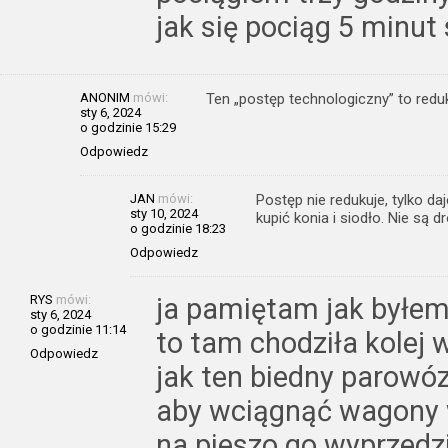
jak się pociąg 5 minut 
ANONIM
mówi:
Ten „postęp technologiczny” to redu
sty 6, 2024
o godzinie 15:29
Odpowiedz
JAN
mówi:
Postęp nie redukuje, tylko d
sty 10, 2024
kupić konia i siodło. Nie są d
o godzinie 18:23
Odpowiedz
RYS
mówi:
ja pamiętam jak byłem
sty 6, 2024
o godzinie 11:14
to tam chodziła kolej
Odpowiedz
jak ten biedny parowóz
aby wciągnąć wagony 
na pieszo go wyprzedzi