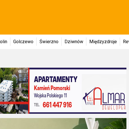
olin
Golczewo
Świerzno
Dziwnów
Międzyzdroje
Re