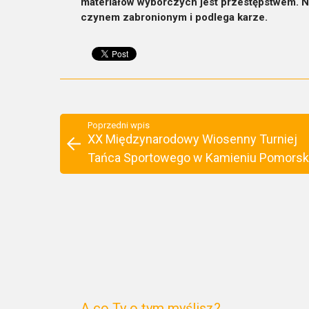
materiałów wyborczych jest przestępstwem. N
czynem zabronionym i podlega karze.
Poprzedni wpis
XX Międzynarodowy Wiosenny Turniej
Tańca Sportowego w Kamieniu Pomors
A co Ty o tym myślisz?