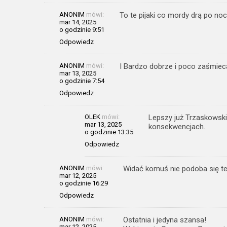
ANONIM
mówi:
To te pijaki co mordy drą po n
mar 14, 2025
o godzinie 9:51
Odpowiedz
ANONIM
mówi:
I Bardzo dobrze i poco zaśmie
mar 13, 2025
o godzinie 7:54
Odpowiedz
OLEK
mówi:
Lepszy już Trzaskowski 
mar 13, 2025
konsekwencjach.
o godzinie 13:35
Odpowiedz
ANONIM
mówi:
Widać komuś nie podoba się te
mar 12, 2025
o godzinie 16:29
Odpowiedz
ANONIM
mówi:
Ostatnia i jedyna szansa!
mar 12, 2025