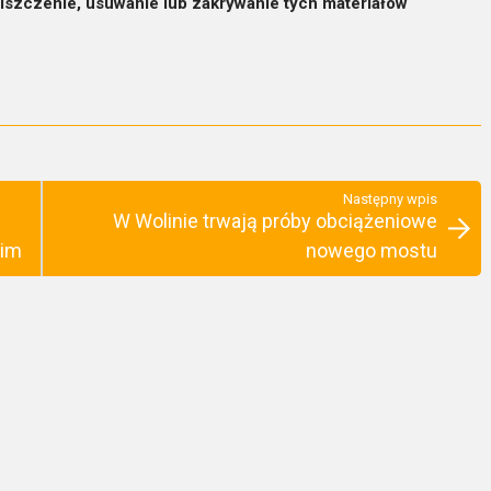
iszczenie, usuwanie lub zakrywanie tych materiałów
Następny wpis
W Wolinie trwają próby obciążeniowe
kim
nowego mostu