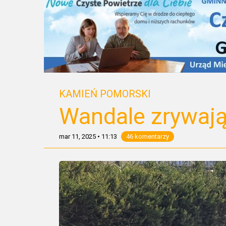
KAMIEŃ POMORSKI
Wandale zrywają
mar 11, 2025
•
11:13
46 komentarzy