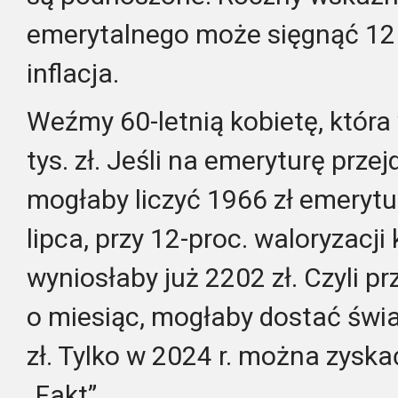
emerytalnego może sięgnąć 12 pr
inflacja.
Weźmy 60-letnią kobietę, która
tys. zł. Jeśli na emeryturę prze
mogłaby liczyć 1966 zł emerytur
lipca, przy 12-proc. waloryzacji
wyniosłaby już 2202 zł. Czyli p
o miesiąc, mogłaby dostać świ
zł. Tylko w 2024 r. można zyskać
„Fakt”.