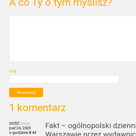
A co Ty o tym myślisz?
Imię
1 komentarz
GOŚĆ
mówi:
Fakt – ogólnopolski dzien
paź 24, 2023
Warszawie przez wydawnict
o godzinie 8:44