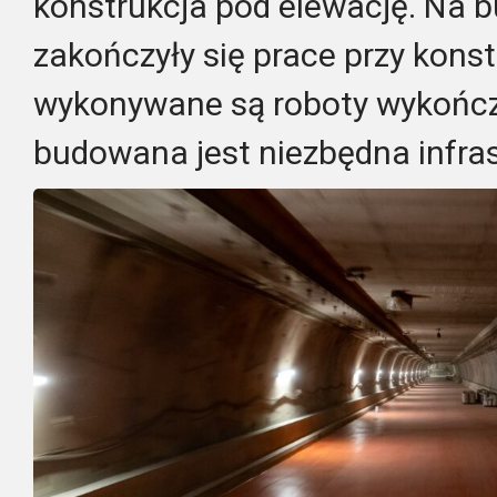
konstrukcja pod elewację. Na b
zakończyły się prace przy kons
wykonywane są roboty wykońc
budowana jest niezbędna infra