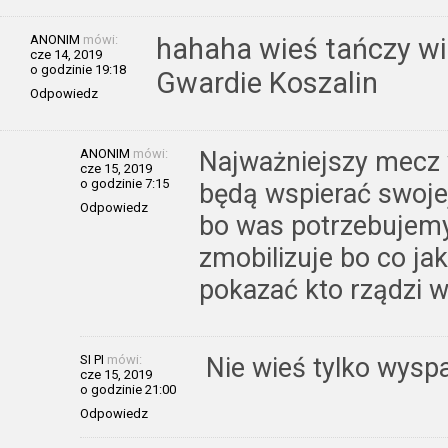
ANONIM
mówi:
hahaha wieś tańczy wi
cze 14, 2019
o godzinie 19:18
Gwardie Koszalin
Odpowiedz
ANONIM
mówi:
Najważniejszy mecz w
cze 15, 2019
o godzinie 7:15
będą wspierać swojej
Odpowiedz
bo was potrzebujemy
zmobilizuje bo co ja
pokazać kto rządzi w
SI PI
mówi:
Nie wieś tylko wysp
cze 15, 2019
o godzinie 21:00
Odpowiedz