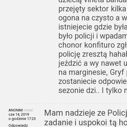
przejęty sektor kilk
ogona na czysto a wa
istniejecie gdzie by
było policji i wpada
chonor konfituro zgł
policję zresztą hah
jeździć a wy nawet u
na marginesie, Gryf 
zostaniecie odpowi
sezonie dzi.. I tylko
ANONIM
mówi:
Mam nadzieje ze Polic
cze 14, 2019
o godzinie 17:23
zadanie i uspokoi tą h
Odpowiedz