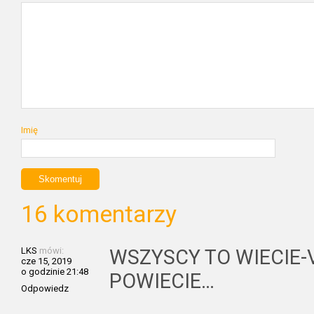
Imię
16 komentarzy
LKS
mówi:
WSZYSCY TO WIECIE-
cze 15, 2019
o godzinie 21:48
POWIECIE…
Odpowiedz