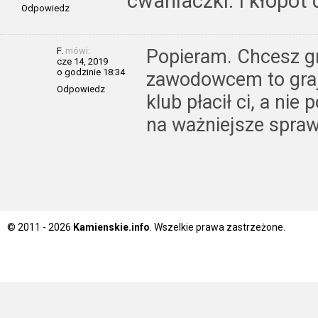
cwaniaczki. I kłopot 
Odpowiedz
F.
mówi:
Popieram. Chcesz gr
cze 14, 2019
o godzinie 18:34
zawodowcem to graj 
Odpowiedz
klub płacił ci, a nie
na ważniejsze spra
© 2011 - 2026
Kamienskie.info
. Wszelkie prawa zastrzeżone.