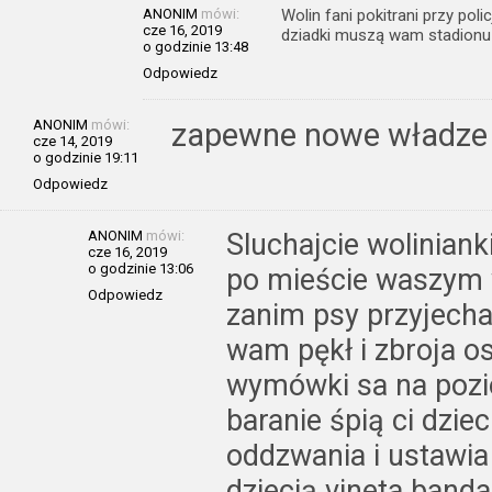
ANONIM
mówi:
Wolin fani pokitrani przy pol
cze 16, 2019
dziadki muszą wam stadionu
o godzinie 13:48
Odpowiedz
ANONIM
mówi:
zapewne nowe władze 
cze 14, 2019
o godzinie 19:11
Odpowiedz
ANONIM
mówi:
Sluchajcie woliniank
cze 16, 2019
o godzinie 13:06
po mieście waszym w
Odpowiedz
zanim psy przyjecha
wam pękł i zbroja o
wymówki sa na pozio
baranie śpią ci dzie
oddzwania i ustawia
dziecią vineta banda