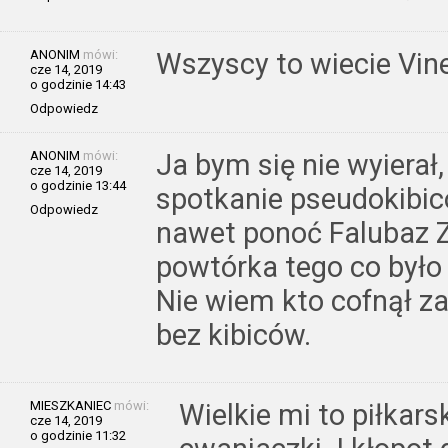
ANONIM
mówi:
Wszyscy to wiecie Vine
cze 14, 2019
o godzinie 14:43
Odpowiedz
ANONIM
mówi:
Ja bym się nie wyiera
cze 14, 2019
o godzinie 13:44
spotkanie pseudokibi
Odpowiedz
nawet ponoć Falubaz Z
powtórka tego co był
Nie wiem kto cofnął z
bez kibiców.
MIESZKANIEC
mówi:
Wielkie mi to piłkars
cze 14, 2019
o godzinie 11:32