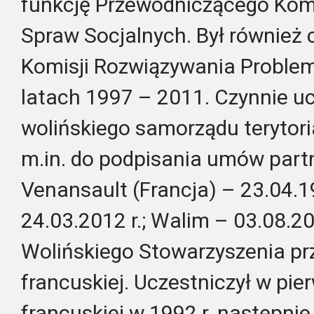
funkcję Przewodniczącego Komis
Spraw Socjalnych. Był również
Komisji Rozwiązywania Proble
latach 1997 – 2011. Czynnie u
wolińskiego samorządu terytoria
m.in. do podpisania umów part
Venansault (Francja) – 23.04.19
24.03.2012 r.; Walim – 03.08.20
Wolińskiego Stowarzyszenia prz
francuskiej. Uczestniczył w pie
francuskiej w 1992 r. następnie