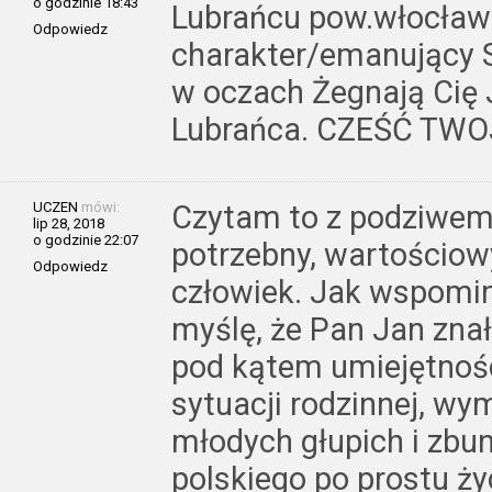
o godzinie 18:43
Lubrańcu pow.włocławsk
Odpowiedz
charakter/emanujący 
w oczach Żegnają Cię J
Lubrańca. CZEŚĆ TWOJ
UCZEN
mówi:
Czytam to z podziwem 
lip 28, 2018
o godzinie 22:07
potrzebny, wartościowy
Odpowiedz
człowiek. Jak wspomin
myślę, że Pan Jan znał
pod kątem umiejętnośc
sytuacji rodzinnej, wy
młodych głupich i zbu
polskiego po prostu ży