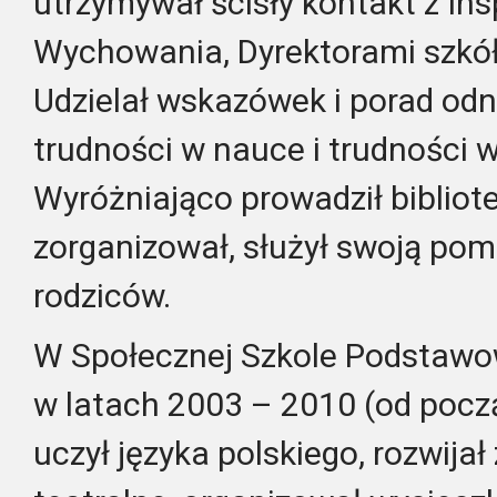
utrzymywał ścisły kontakt z In
Wychowania, Dyrektorami szkół
Udzielał wskazówek i porad od
trudności w nauce i trudności
Wyróżniająco prowadził bibliot
zorganizował, służył swoją po
rodziców.
W Społecznej Szkole Podstawow
w latach 2003 – 2010 (od począ
uczył języka polskiego, rozwija