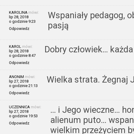
KAROLINA
mówi:
Wspaniały pedagog, oby
lip 28, 2018
o godzinie 9:23
pasją
Odpowiedz
KAROL
mówi:
Dobry człowiek… każda 
lip 28, 2018
o godzinie 8:47
Odpowiedz
ANONIM
mówi:
Wielka strata. Żegnaj
lip 27, 2018
o godzinie 21:13
Odpowiedz
UCZENNICA
mówi:
… i Jego wieczne… ho
lip 27, 2018
o godzinie 19:53
alienum puto… wspan
Odpowiedz
wielkim przeżyciem by