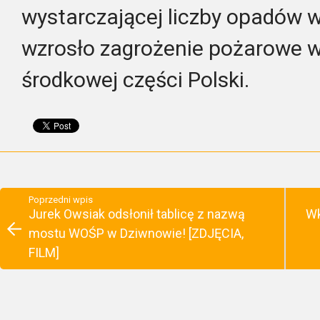
wystarczającej liczby opadów w
wzrosło zagrożenie pożarowe w
środkowej części Polski.
Poprzedni wpis
Jurek Owsiak odsłonił tablicę z nazwą
Wk
mostu WOŚP w Dziwnowie! [ZDJĘCIA,
FILM]