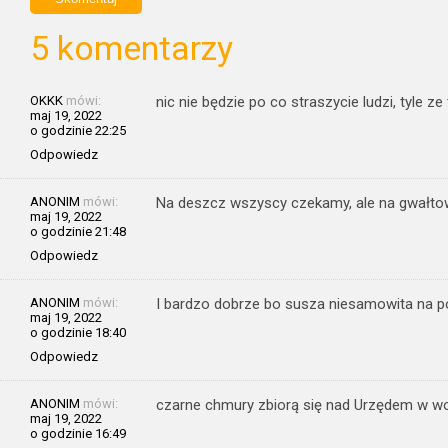
5 komentarzy
OKKK
mówi:
nic nie będzie po co straszycie ludzi, tyle z
maj 19, 2022
o godzinie 22:25
Odpowiedz
ANONIM
mówi:
Na deszcz wszyscy czekamy, ale na gwałtown
maj 19, 2022
o godzinie 21:48
Odpowiedz
ANONIM
mówi:
I bardzo dobrze bo susza niesamowita na p
maj 19, 2022
o godzinie 18:40
Odpowiedz
ANONIM
mówi:
czarne chmury zbiorą się nad Urzędem w wo
maj 19, 2022
o godzinie 16:49