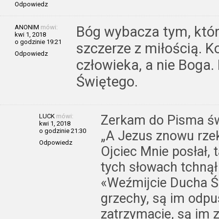
Odpowiedz
ANONIM
mówi:
Bóg wybacza tym, któr
kwi 1, 2018
o godzinie 19:21
szczerze z miłością. 
Odpowiedz
człowieka, a nie Boga
Świętego.
LUCK
mówi:
Zerkam do Pisma św
kwi 1, 2018
o godzinie 21:30
„A Jezus znowu rzek
Odpowiedz
Ojciec Mnie posłał, 
tych słowach tchnął 
«Weźmijcie Ducha Ś
grzechy, są im odpu
zatrzymacie, są im 