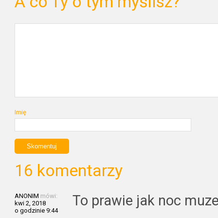
A co Ty o tym myślisz?
Imię
16 komentarzy
ANONIM
mówi:
To prawie jak noc muz
kwi 2, 2018
o godzinie 9:44