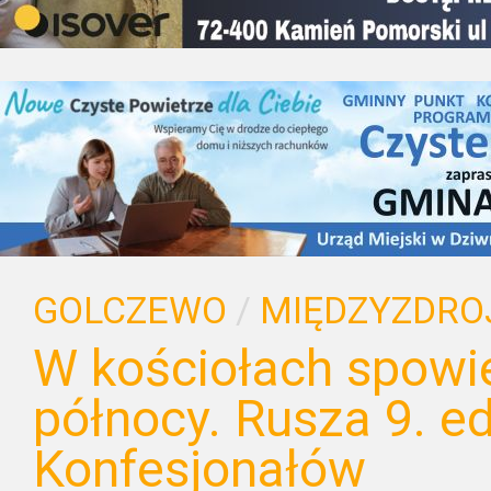
GOLCZEWO
/
MIĘDZYZDRO
W kościołach spowi
północy. Rusza 9. e
Konfesjonałów