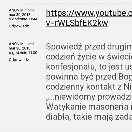
ANONIM
mówi:
https://www.youtube
mar 30, 2018
o godzinie 11:44
v=rWLSbfEK2kw
Odpowiedz
ANONIM
mówi:
Spowiedź przed drug
mar 30, 2018
o godzinie 11:30
codzień życie w świecie
Odpowiedz
konfesjonału, to jest 
powinna być przed Bo
codzienny kontakt z Ni
„…niewidomy prowadzi
Watykanie masoneria r
diabła, takie mają zad