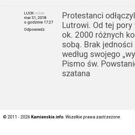
LUCK
mówi:
Protestanci odłączyli
mar 31, 2018
o godzinie 17:27
Lutrowi. Od tej pory
Odpowiedz
ok. 2000 różnych ko
sobą. Brak jedności
według swojego „wyd
Pismo św. Powstanie
szatana
© 2011 - 2026
Kamienskie.info
. Wszelkie prawa zastrzeżone.