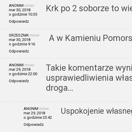
ANONIM
mówi:
Krk po 2 soborze to wi
mar 30, 2018
o godzinie 10:35
Odpowiedz
GRZESZNIK
mówi:
A w Kamieniu Pomors
mar 30, 2018
o godzinie 9:16
Odpowiedz
ANONIM
mówi:
Takie komentarze wyni
mar 29, 2018
o godzinie 22:00
usprawiedliwienia wła
Odpowiedz
droga…
ANONIM
mówi:
Uspokojenie własneg
mar 29, 2018
o godzinie 23:42
Odpowiedz