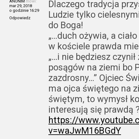
ANONIM
mówi:
Dlaczego tradycja przy
mar 29, 2018
o godzinie 16:29
Ludzie tylko cielesnym
Odpowiedz
do Boga!
„…duch ożywia, a ciał
w kościele prawda mi
„…i nie będziesz czyni
posągów na ziemi bo P
zazdrosny…” Ojciec Świę
ma ojca świętego na zi
świętym, to wymysł koś
interesują się prawdą 
https://www.youtube
v=waJwM16BGdY