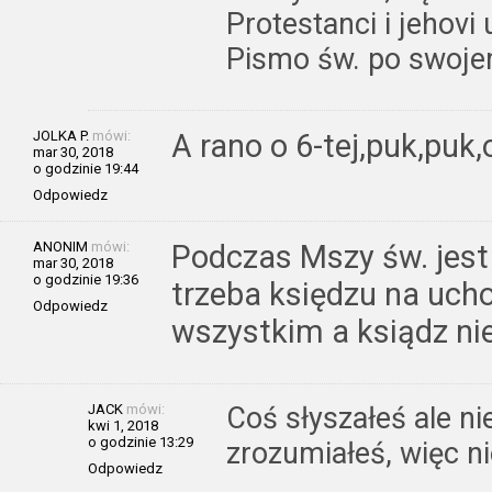
Protestanci i jehovi
Pismo św. po swoje
JOLKA P.
mówi:
A rano o 6-tej,puk,puk,o
mar 30, 2018
o godzinie 19:44
Odpowiedz
ANONIM
mówi:
Podczas Mszy św. jest
mar 30, 2018
o godzinie 19:36
trzeba księdzu na uch
Odpowiedz
wszystkim a ksiądz nie
JACK
mówi:
Coś słyszałeś ale ni
kwi 1, 2018
o godzinie 13:29
zrozumiałeś, więc ni
Odpowiedz