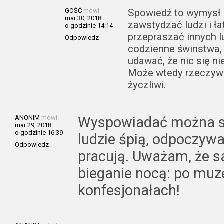
GOŚĆ
mówi:
Spowiedź to wymysł 
mar 30, 2018
zawstydzać ludzi i ł
o godzinie 14:14
przepraszać innych l
Odpowiedz
codzienne świnstwa, 
udawać, że nic się ni
Może wtedy rzeczywiś
życzliwi.
ANONIM
mówi:
Wyspowiadać można si
mar 29, 2018
o godzinie 16:39
ludzie śpią, odpoczywa
Odpowiedz
pracują. Uważam, że s
bieganie nocą: po muze
konfesjonałach!