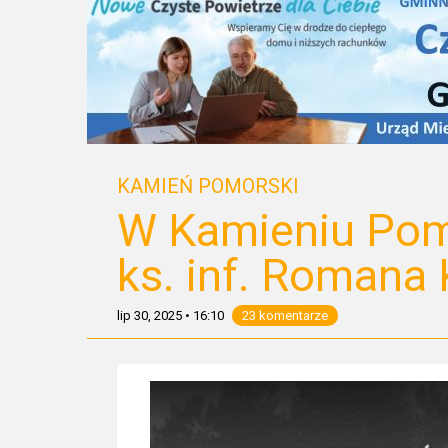
KAMIEŃ POMORSKI
W Kamieniu Pom
ks. inf. Romana
lip 30, 2025
•
16:10
23 komentarze