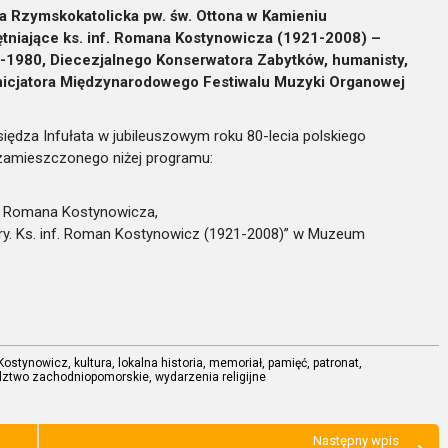
ia Rzymskokatolicka pw. św. Ottona w Kamieniu
tniające ks. inf. Romana Kostynowicza (1921-2008) –
2-1980, Diecezjalnego Konserwatora Zabytków, humanisty,
 inicjatora Międzynarodowego Festiwalu Muzyki Organowej
siędza Infułata w jubileuszowym roku 80-lecia polskiego
zamieszczonego niżej programu:
f. Romana Kostynowicza,
dry. Ks. inf. Roman Kostynowicz (1921-2008)” w Muzeum
Kostynowicz
,
kultura
,
lokalna historia
,
memoriał
,
pamięć
,
patronat
,
ztwo zachodniopomorskie
,
wydarzenia religijne
Następny wpis