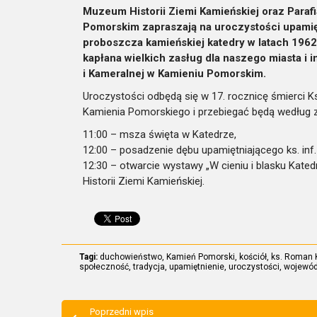
Muzeum Historii Ziemi Kamieńskiej oraz Paraf
Pomorskim zapraszają na uroczystości upamię
proboszcza kamieńskiej katedry w latach 196
kapłana wielkich zasług dla naszego miasta i
i Kameralnej w Kamieniu Pomorskim.
Uroczystości odbędą się w 17. rocznicę śmierci K
Kamienia Pomorskiego i przebiegać będą według 
11:00 – msza święta w Katedrze,
12:00 – posadzenie dębu upamiętniającego ks. in
12:30 – otwarcie wystawy „W cieniu i blasku Kate
Historii Ziemi Kamieńskiej.
Tagi:
duchowieństwo
,
Kamień Pomorski
,
kościół
,
ks. Roman 
społeczność
,
tradycja
,
upamiętnienie
,
uroczystości
,
wojewód
Poprzedni wpis