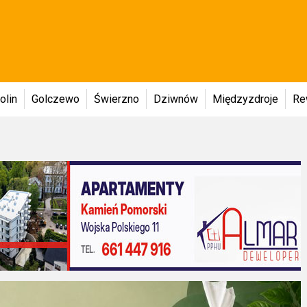
olin
Golczewo
Świerzno
Dziwnów
Międzyzdroje
Re