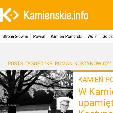
Strona Główna
Powiat
Kamień Pomorski
Wolin
Golc
POSTS TAGGED "KS. ROMAN KOSTYNOWICZ"
KAMIEŃ P
W Kami
upamięt