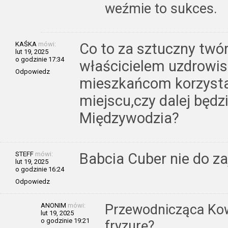
weźmie to sukces.
KAŚKA
mówi:
Co to za sztuczny twór
lut 19, 2025
o godzinie 17:34
właścicielem uzdrowis
Odpowiedz
mieszkańcom korzysta
miejscu,czy dalej będ
Międzywodzia?
STEFF
mówi:
Babcia Cuber nie do za
lut 19, 2025
o godzinie 16:24
Odpowiedz
ANONIM
mówi:
Przewodnicząca Kow
lut 19, 2025
o godzinie 19:21
fryzurę?