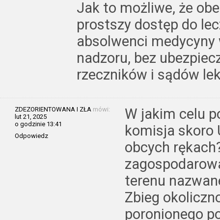
Jak to możliwe, że ob
prostszy dostęp do lec
absolwenci medycyny w
nadzoru, bez ubezpiecz
rzeczników i sądów lek
ZDEZORIENTOWANA I ZŁA
mówi:
W jakim celu 
lut 21, 2025
o godzinie 13:41
komisja skoro 
Odpowiedz
obcych rękach
zagospodarowa
terenu nazwan
Zbieg okoliczno
poronionego p