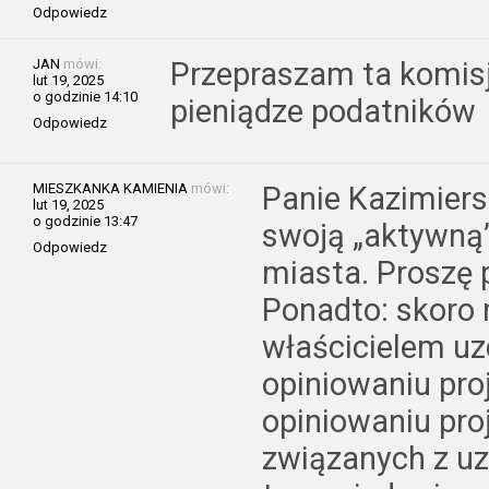
Odpowiedz
JAN
mówi:
Przepraszam ta komisj
lut 19, 2025
o godzinie 14:10
pieniądze podatników
Odpowiedz
MIESZKANKA KAMIENIA
mówi:
Panie Kazimiers
lut 19, 2025
o godzinie 13:47
swoją „aktywną”
Odpowiedz
miasta. Proszę 
Ponadto: skoro 
właścicielem uz
opiniowaniu pro
opiniowaniu pro
związanych z u