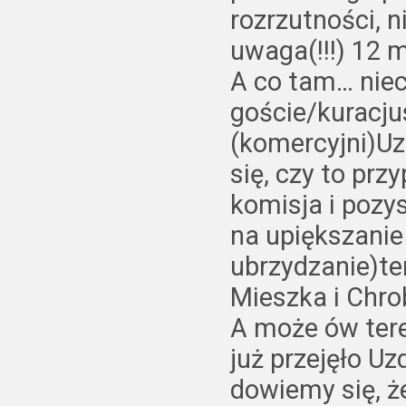
rozrzutności, 
uwaga(!!!) 12 
A co tam… niech
goście/kuracju
(komercyjni)U
się, czy to prz
komisja i pozy
na upiększanie 
ubrzydzanie)te
Mieszka i Chr
A może ów tere
już przejęło U
dowiemy się, że