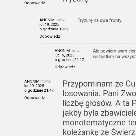
Odpowiedz
ANONIM
mówi:
Fryzurę na dwa fronty.
lut 19, 2025
o godzinie 19:32
Odpowiedz
ANONIM
mówi:
Ale powiem wam cienk
lut 19, 2025
wszystkim na wszyst
o godzinie 21:17
Odpowiedz
ANONIM
mówi:
Przypominam że Cub
lut 19, 2025
o godzinie 21:47
losowania. Pani Zwo
Odpowiedz
liczbę głosów. A ta
jakby była zbawiciel
monotematyczne tem
koleżankę ze Świe