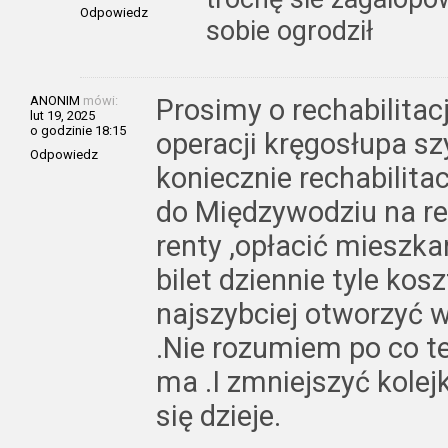
Odpowiedz
sobie ogrodził
ANONIM
mówi:
Prosimy o rechabilitac
lut 19, 2025
o godzinie 18:15
operacji kręgosłupa s
Odpowiedz
koniecznie rechabilitac
do Międzywodziu na re
renty ,opłacić mieszkani
bilet dziennie tyle kos
najszybciej otworzyć w
.Nie rozumiem po co te
ma .I zmniejszyć kolej
się dzieje.