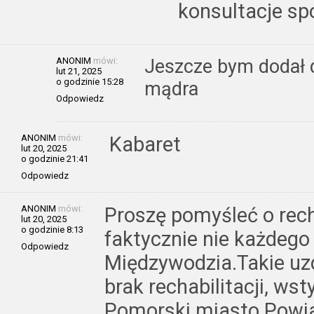
konsultacje s
ANONIM
mówi:
Jeszcze bym dodał d
lut 21, 2025
o godzinie 15:28
mądra
Odpowiedz
ANONIM
mówi:
Kabaret
lut 20, 2025
o godzinie 21:41
Odpowiedz
ANONIM
mówi:
Proszę pomyśleć o rech
lut 20, 2025
o godzinie 8:13
faktycznie nie każdego 
Odpowiedz
Międzywodzia.Takie uz
brak rechabilitacji, ws
Pomorski miasto Powia