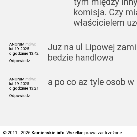
tym między inn
komisja. Czy mi
właścicielem u
ANONIM
mówi:
Juz na ul Lipowej zam
lut 19, 2025
o godzinie 13:42
bedzie handlowa
Odpowiedz
ANONIM
mówi:
a po co az tyle osob w
lut 19, 2025
o godzinie 13:21
Odpowiedz
© 2011 - 2026
Kamienskie.info
. Wszelkie prawa zastrzeżone.