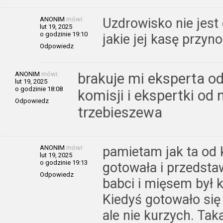
ANONIM
mówi:
Uzdrowisko nie jest
lut 19, 2025
o godzinie 19:10
jakie jej kasę przyno
Odpowiedz
ANONIM
mówi:
brakuje mi eksperta od
lut 19, 2025
o godzinie 18:08
komisji i ekspertki od 
Odpowiedz
trzebieszewa
ANONIM
mówi:
pamietam jak ta od 
lut 19, 2025
o godzinie 19:13
gotowała i przedsta
Odpowiedz
babci i mięsem był 
Kiedyś gotowało się
ale nie kurzych. Tak