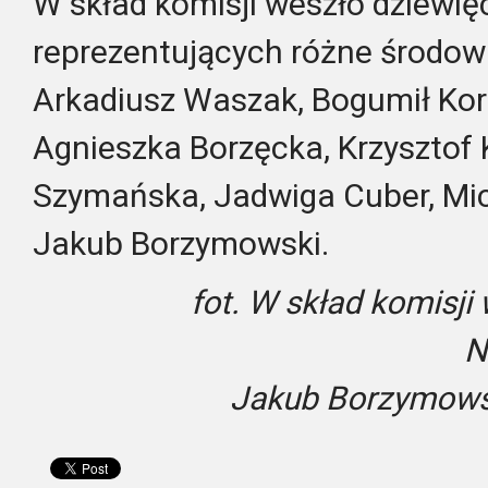
W skład komisji weszło dziewię
reprezentujących różne środowi
Arkadiusz Waszak, Bogumił Korc
Agnieszka Borzęcka, Krzysztof 
Szymańska, Jadwiga Cuber, Mi
Jakub Borzymowski.
fot. W skład komisji
N
Jakub Borzymowsk