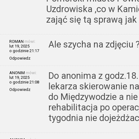
Uzdrowiska ,co w Kami
zająć się tą sprawą jak 
ROMAN
mówi:
Ale szycha na zdjęciu 
lut 19, 2025
o godzinie 21:17
Odpowiedz
ANONIM
mówi:
Do anonima z godz.18.
lut 19, 2025
o godzinie 21:08
lekarza skierowanie na
Odpowiedz
do Międzywodzie a nie
rehabilitacja po operac
tygodnia nie dojeżdżac