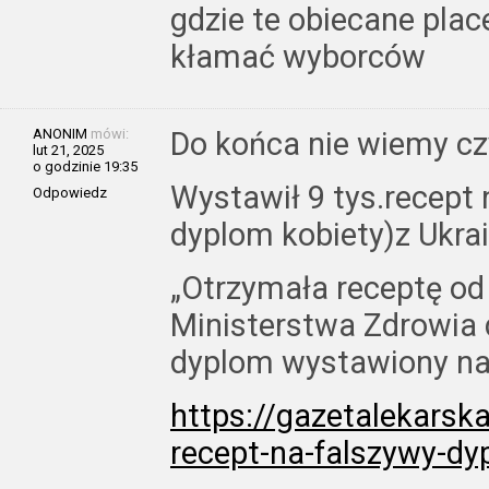
gdzie te obiecane plac
kłamać wyborców
ANONIM
mówi:
Do końca nie wiemy czy
lut 21, 2025
o godzinie 19:35
Wystawił 9 tys.recept
Odpowiedz
dyplom kobiety)z Ukrai
„Otrzymała receptę od
Ministerstwa Zdrowia 
dyplom wystawiony na…
https://gazetalekarska
recept-na-falszywy-dy