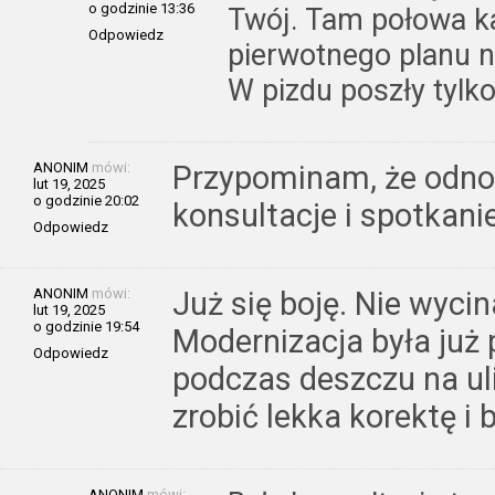
o godzinie 13:36
Twój. Tam połowa ka
Odpowiedz
pierwotnego planu n
W pizdu poszły tylko
ANONIM
mówi:
Przypominam, że odnoś
lut 19, 2025
o godzinie 20:02
konsultacje i spotkanie
Odpowiedz
ANONIM
mówi:
Już się boję. Nie wyci
lut 19, 2025
o godzinie 19:54
Modernizacja była już
Odpowiedz
podczas deszczu na uli
zrobić lekka korektę i 
ANONIM
mówi: