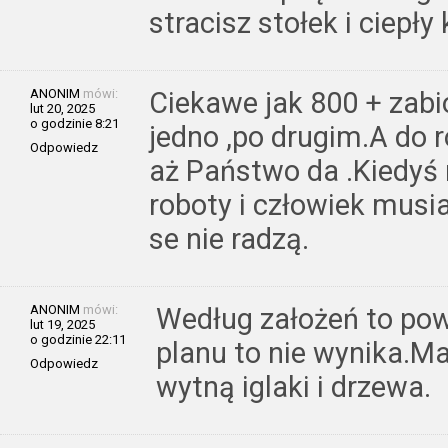
stracisz stołek i ciepły 
ANONIM
mówi:
Ciekawe jak 800 + zabi
lut 20, 2025
o godzinie 8:21
jedno ,po drugim.A do 
Odpowiedz
aż Państwo da .Kiedyś n
roboty i człowiek musia
se nie radzą.
ANONIM
mówi:
Według założeń to pow
lut 19, 2025
o godzinie 22:11
planu to nie wynika.M
Odpowiedz
wytną iglaki i drzewa.