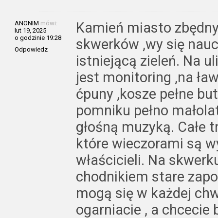
ANONIM
mówi:
Kamień miasto zbędny
lut 19, 2025
o godzinie 19:28
skwerków ,wy się nauc
Odpowiedz
istniejącą zieleń. Na 
jest monitoring ,na ła
ćpuny ,kosze pełne but
pomniku pełno małolat
głośną muzyką. Całe tr
które wieczorami są 
właścicieli. Na skwerk
chodnikiem stare zap
mogą się w każdej chwi
ogarniacie , a chcecie