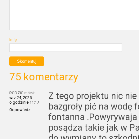
Imię
75 komentarzy
RODZIC
mówi:
Z tego projektu nic nie
wrz 24, 2025
o godzinie 11:17
bazgroły pić na wodę 
Odpowiedz
fontanna .Powyrywaja
posądza takie jak w P
do wymiany to szkodni