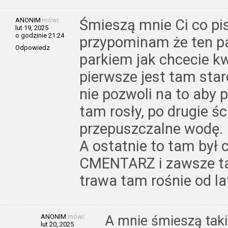
ANONIM
mówi:
Śmieszą mnie Ci co pi
lut 19, 2025
o godzinie 21:24
przypominam że ten pa
Odpowiedz
parkiem jak chcecie kw
pierwsze jest tam star
nie pozwoli na to aby
tam rosły, po drugie ś
przepuszczalne wodę.
A ostatnie to tam był 
CMENTARZ i zawsze t
trawa tam rośnie od la
ANONIM
mówi:
A mnie śmieszą taki
lut 20, 2025