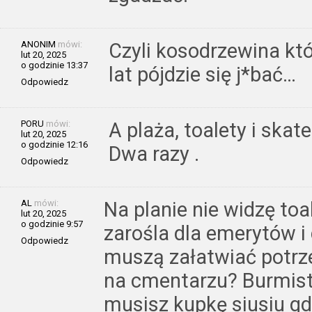
ANONIM
mówi:
Czyli kosodrzewina któ
lut 20, 2025
o godzinie 13:37
lat pójdzie się j*bać…
Odpowiedz
PORU
mówi:
A plaża, toalety i skat
lut 20, 2025
o godzinie 12:16
Dwa razy .
Odpowiedz
AL
mówi:
Na planie nie widzę toa
lut 20, 2025
o godzinie 9:57
zarośla dla emerytów i 
Odpowiedz
muszą załatwiać potrze
na cmentarzu? Burmistrz
musisz kupkę siusiu gdz