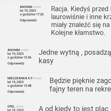
ANONIM
mówi:
Racja. Kiedyś przed 
lut 19, 2025
o godzinie 17:26
laurowiśnie i inne k
Odpowiedz
miały znaleźć się 
Kolejne kłamstwo.
ANONIM
mówi:
Jedne wytną , posadzą 
lut 19, 2025
o godzinie 15:56
kasy
Odpowiedz
MIESZKANKA K.P.
mówi:
Będzie pięknie zag
lut 19, 2025
o godzinie 15:48
fajny teren na rekr
Odpowiedz
OPEL
mówi:
A od kiedy to jest plac
lut 19, 2025