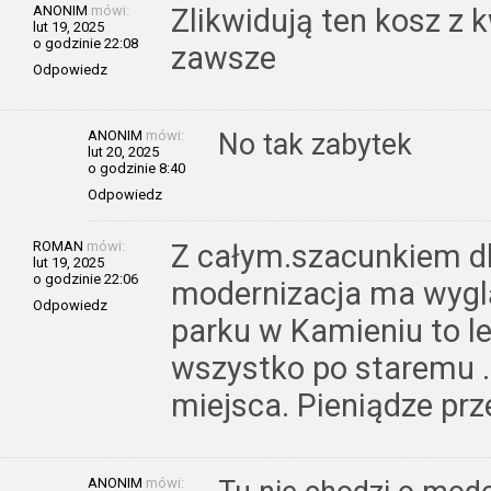
ANONIM
mówi:
Zlikwidują ten kosz z 
lut 19, 2025
o godzinie 22:08
zawsze
Odpowiedz
ANONIM
mówi:
No tak zabytek
lut 20, 2025
o godzinie 8:40
Odpowiedz
ROMAN
mówi:
Z całym.szacunkiem dla
lut 19, 2025
o godzinie 22:06
modernizacja ma wygl
Odpowiedz
parku w Kamieniu to lep
wszystko po staremu .
miejsca. Pieniądze pr
ANONIM
mówi: