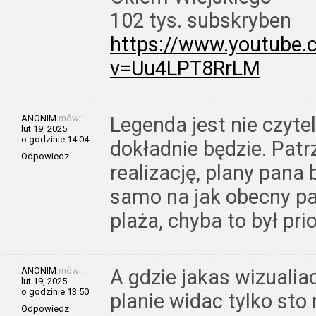
102 tys. subskryben
https://www.youtube
v=Uu4LPT8RrLM
ANONIM
mówi:
Legenda jest nie czyt
lut 19, 2025
o godzinie 14:04
dokładnie będzie. Patr
Odpowiedz
realizację, plany pana
samo na jak obecny pa
plaża, chyba to był prio
ANONIM
mówi:
A gdzie jakas wizuali
lut 19, 2025
o godzinie 13:50
planie widac tylko sto
Odpowiedz