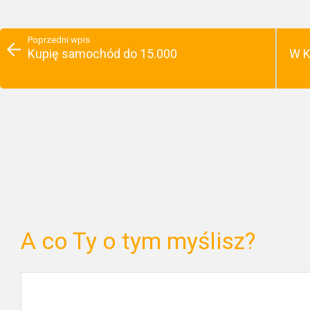
Poprzedni wpis
Kupię samochód do 15.000
W K
A co Ty o tym myślisz?