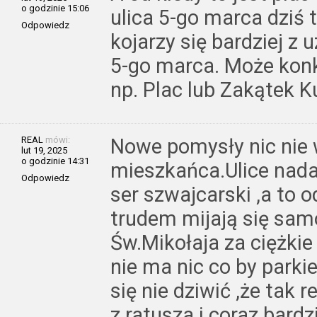
o godzinie 15:06
ulica 5-go marca dziś t
Odpowiedz
kojarzy się bardziej z
5-go marca. Może konk
np. Plac lub Zakątek 
REAL
mówi:
Nowe pomysły nic nie
lut 19, 2025
o godzinie 14:31
mieszkańca.Ulice nadal
Odpowiedz
ser szwajcarski ,a to
trudem mijają się sam
Św.Mikołaja za ciężki
nie ma nic co by par
się nie dziwić ,że tak
z ratusza i coraz bardz