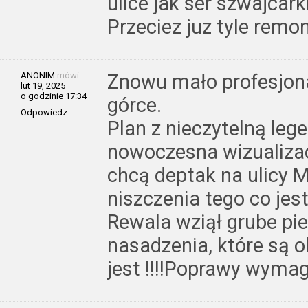
ulice jak ser szwajcarki
Przeciez juz tyle remo
ANONIM
mówi:
Znowu mało profesjona
lut 19, 2025
o godzinie 17:34
górce.
Odpowiedz
Plan z nieczytelną leg
nowoczesna wizualizac
chcą deptak na ulicy M
niszczenia tego co jes
Rewala wziął grube pie
nasadzenia, które są o
jest !!!!Poprawy wymaga