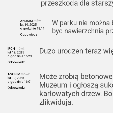
przeszkoda dla starsz
ANONIM
mówi:
W parku nie można b
lut 19, 2025
o godzinie 18:11
byc nawierzchnia pr
Odpowiedz
IRON
mówi:
Duzo urodzen teraz wię
lut 19, 2025
o godzinie 16:23
Odpowiedz
ANONIM
mówi:
Może zrobią betonowe 
lut 19, 2025
o godzinie 16:01
Muzeum i ogłoszą sukc
Odpowiedz
karłowatych drzew. Bo
zlikwidują.