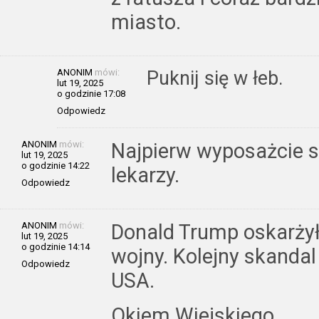
miasto.
ANONIM
mówi:
Puknij się w łeb.
lut 19, 2025
o godzinie 17:08
Odpowiedz
ANONIM
mówi:
Najpierw wyposażcie sz
lut 19, 2025
o godzinie 14:22
lekarzy.
Odpowiedz
ANONIM
mówi:
Donald Trump oskarżył
lut 19, 2025
o godzinie 14:14
wojny. Kolejny skandal
Odpowiedz
USA.
Okiem Wiejskiego