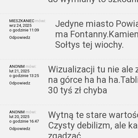
MIESZKANIEC
mówi:
Jedyne miasto Powia
wrz 24, 2025
o godzinie 11:09
ma Fontanny.Kamien 
Odpowiedz
Sołtys tej wiochy.
ANONIM
mówi:
Wizualizacji tu nie ale
lut 21, 2025
o godzinie 13:25
na górce ha ha ha.Tab
Odpowiedz
30 tyś zł chyba
ANONIM
mówi:
Wytną te stare wartoś
lut 20, 2025
o godzinie 16:47
Czysty debilizm, ale k
Odpowiedz
zgadzać.