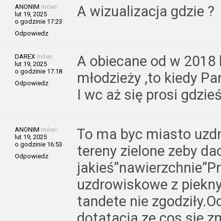
ANONIM
mówi:
A wizualizacja gdzie ?
lut 19, 2025
o godzinie 17:23
Odpowiedz
DAREX
mówi:
A obiecane od w 2018 l
lut 19, 2025
o godzinie 17:18
młodzieży ,to kiedy Pa
Odpowiedz
I wc aż się prosi gdzie
ANONIM
mówi:
To ma byc miasto uzd
lut 19, 2025
o godzinie 16:53
tereny zielone zeby da
Odpowiedz
jakieś”nawierzchnie”
uzdrowiskowe z piekny
tandete nie zgodziły.Oc
dotatacja ze cos sie z