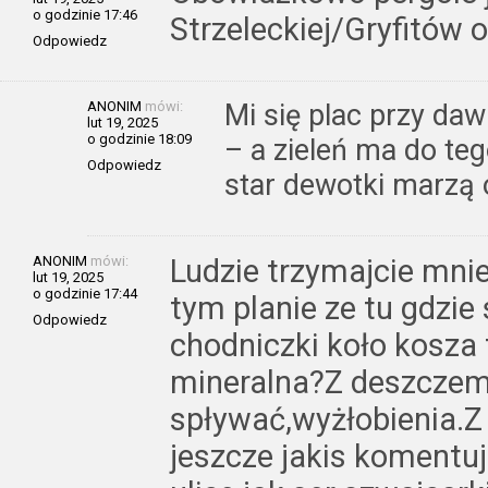
o godzinie 17:46
Strzeleckiej/Gryfitów 
Odpowiedz
ANONIM
mówi:
Mi się plac przy da
lut 19, 2025
o godzinie 18:09
– a zieleń ma do teg
Odpowiedz
star dewotki marzą
ANONIM
mówi:
Ludzie trzymajcie mnie
lut 19, 2025
o godzinie 17:44
tym planie ze tu gdzie
Odpowiedz
chodniczki koło kosza 
mineralna?Z deszcze
spływać,wyżłobienia.Z 
jeszcze jakis komentu