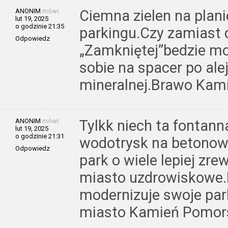
ANONIM
mówi:
Ciemna zielen na plan
lut 19, 2025
o godzinie 21:35
parkingu.Czy zamiast 
Odpowiedz
„Zamkniętej”bedzie mo
sobie na spacer po ale
mineralnej.Brawo Kam
ANONIM
mówi:
Tylkk niech ta fontanna
lut 19, 2025
o godzinie 21:31
wodotrysk na betonow
Odpowiedz
park o wiele lepiej zre
miasto uzdrowiskowe.
modernizuje swoje park
miasto Kamień Pomor