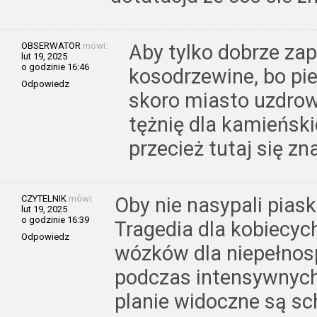
OBSERWATOR
mówi:
Aby tylko dobrze za
lut 19, 2025
o godzinie 16:46
kosodrzewine, bo piek
Odpowiedz
skoro miasto uzdro
tężnię dla kamieńsk
przecież tutaj się z
CZYTELNIK
mówi:
Oby nie nasypali piask
lut 19, 2025
o godzinie 16:39
Tragedia dla kobiecych
Odpowiedz
wózków dla niepełnos
podczas intensywnych
planie widoczne są s