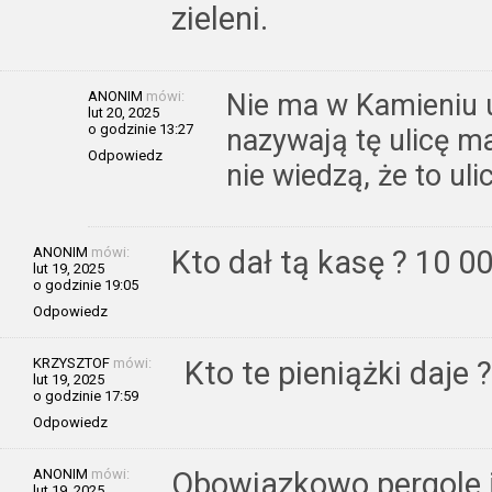
zieleni.
ANONIM
mówi:
Nie ma w Kamieniu u
lut 20, 2025
o godzinie 13:27
nazywają tę ulicę ma
Odpowiedz
nie wiedzą, że to ul
ANONIM
mówi:
Kto dał tą kasę ? 10 0
lut 19, 2025
o godzinie 19:05
Odpowiedz
KRZYSZTOF
mówi:
Kto te pieniążki daje
lut 19, 2025
o godzinie 17:59
Odpowiedz
ANONIM
mówi:
Obowiazkowo pergole j
lut 19, 2025