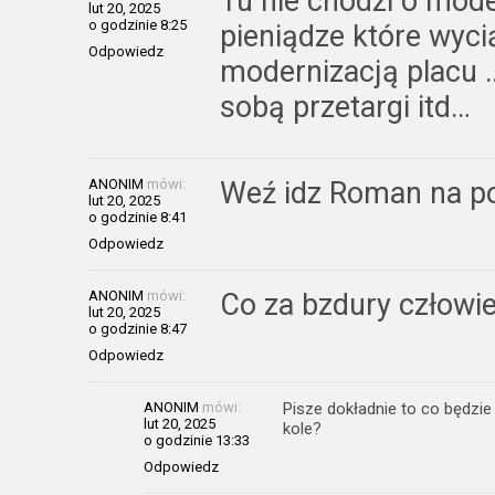
Tu nie chodzi o mode
lut 20, 2025
o godzinie 8:25
pieniądze które wyci
Odpowiedz
modernizacją placu …
sobą przetargi itd…
ANONIM
mówi:
Weź idz Roman na por
lut 20, 2025
o godzinie 8:41
Odpowiedz
ANONIM
mówi:
Co za bzdury człowi
lut 20, 2025
o godzinie 8:47
Odpowiedz
ANONIM
mówi:
Pisze dokładnie to co będzie
lut 20, 2025
kole?
o godzinie 13:33
Odpowiedz