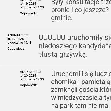
Były konsultacje trz
lut 19, 2025
o godzinie 21:20
bronic i co jeszcze?
Odpowiedz
gminie.
ANONIM
mówi:
UUUUUU uruchomiły się
lut 19, 2025
o godzinie 19:48
niedoszłego kandydata
Odpowiedz
tłustą grzywką.
ANONIM
mówi:
Uruchomili się ludzi
lut 20, 2025
o godzinie 17:30
chomika i pamietają
Odpowiedz
zamknęli gościa,któr
w międzyczasie,a tyc
na park tam nie ma.