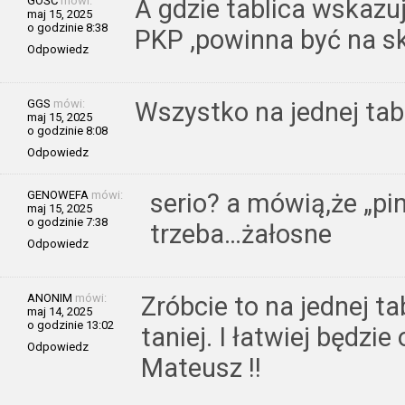
GOŚĆ
mówi:
A gdzie tablica wskazu
maj 15, 2025
o godzinie 8:38
PKP ,powinna być na s
Odpowiedz
GGS
mówi:
Wszystko na jednej tabl
maj 15, 2025
o godzinie 8:08
Odpowiedz
GENOWEFA
mówi:
serio? a mówią,że „pi
maj 15, 2025
o godzinie 7:38
trzeba…żałosne
Odpowiedz
ANONIM
mówi:
Zróbcie to na jednej tab
maj 14, 2025
o godzinie 13:02
taniej. I łatwiej będzi
Odpowiedz
Mateusz !!