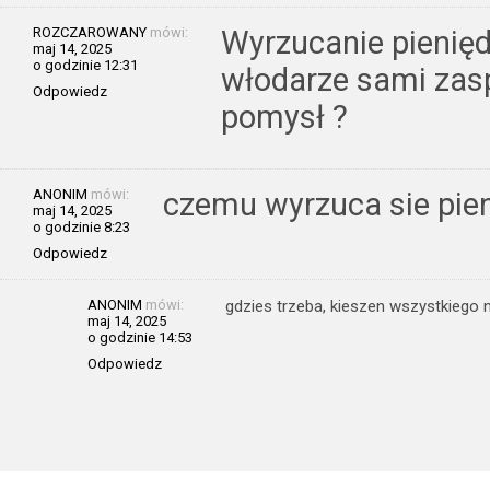
ROZCZAROWANY
mówi:
Wyrzucanie pieniędz
maj 14, 2025
o godzinie 12:31
włodarze sami zas
Odpowiedz
pomysł ?
ANONIM
mówi:
czemu wyrzuca sie pien
maj 14, 2025
o godzinie 8:23
Odpowiedz
ANONIM
mówi:
gdzies trzeba, kieszen wszystkiego 
maj 14, 2025
o godzinie 14:53
Odpowiedz