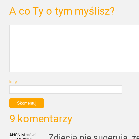
A co Ty o tym myślisz?
Imię
9 komentarzy
ANONIM
mówi:
Zdjęcia nie sugerują, ż