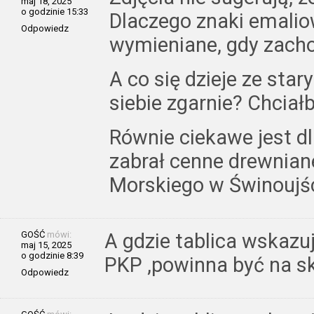
maj 18, 2025
o godzinie 15:33
Dlaczego znaki emalio
Odpowiedz
wymieniane, gdy zacho
A co się dzieje ze star
siebie zgarnie? Chciał
Równie ciekawe jest dl
zabrał cenne drewnian
Morskiego w Świnoujśc
GOŚĆ
mówi:
A gdzie tablica wskazu
maj 15, 2025
o godzinie 8:39
PKP ,powinna być na s
Odpowiedz