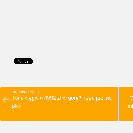
Poprzedni wpis
Tona węgla o 4992 zł w górę? Rząd już ma
W
plan
in