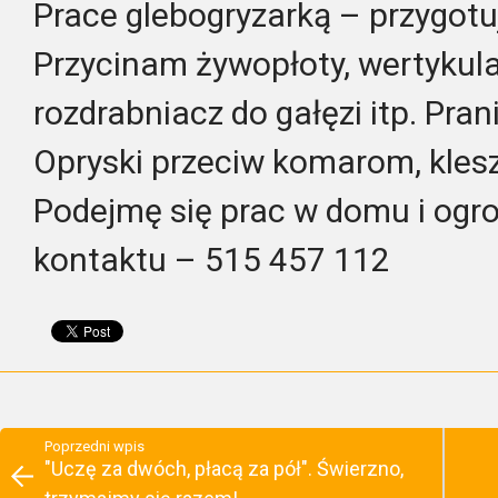
Prace glebogryzarką – przygotu
Przycinam żywopłoty, wertykula
rozdrabniacz do gałęzi itp. Pra
Opryski przeciw komarom, kles
Podejmę się prac w domu i ogr
kontaktu – 515 457 112
Poprzedni wpis
"Uczę za dwóch, płacą za pół". Świerzno,