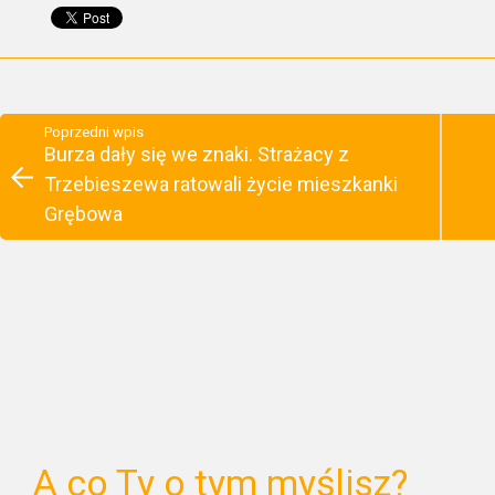
Poprzedni wpis
Burza dały się we znaki. Strażacy z
Trzebieszewa ratowali życie mieszkanki
Grębowa
A co Ty o tym myślisz?