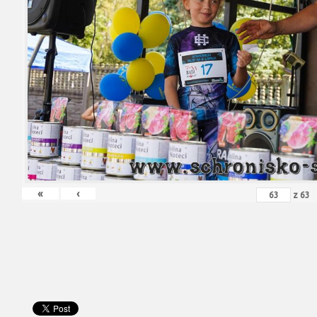
«
‹
z
63