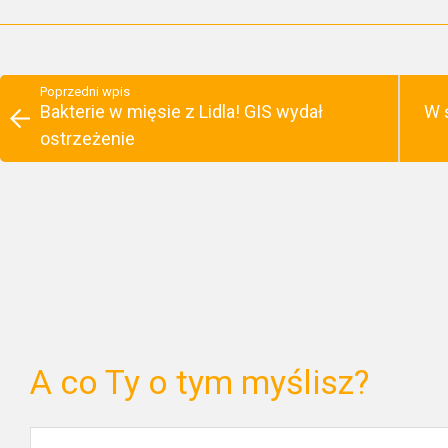
Poprzedni wpis
Bakterie w mięsie z Lidla! GIS wydał
W 
ostrzeżenie
A co Ty o tym myślisz?