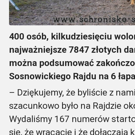
400 osób, kilkudziesięciu wolo
najważniejsze 7847 złotych da
można podsumować zakończon
Sosnowickiego Rajdu na 6 łap
– Dziękujemy, że byliście z nam
szacunkowo było na Rajdzie ok
Wydaliśmy 167 numerów starto
się, że wracacie i że dołączają 