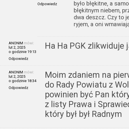
było błękitne, a samol
Odpowiedz
błękitnym niebem, pr
dwa deszcz. Czy to j
ryjem, a oni wmawiają
ANONIM
mówi:
Ha Ha PGK zlikwiduje 
lut 2, 2025
o godzinie 19:13
Odpowiedz
ANONIM
mówi:
Moim zdaniem na pie
lut 2, 2025
o godzinie 18:34
do Rady Powiatu z Woli
Odpowiedz
powinien być Pan któr
z listy Prawa i Sprawi
który był był Radnym