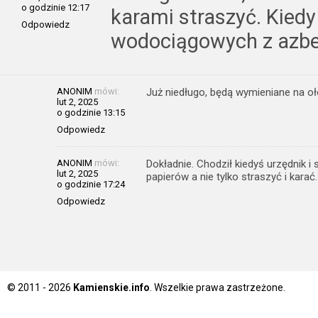
o godzinie 12:17
karami straszyć. Kied
Odpowiedz
wodociągowych z azb
ANONIM
mówi:
Już niedługo, będą wymieniane na oł
lut 2, 2025
o godzinie 13:15
Odpowiedz
ANONIM
mówi:
Dokładnie. Chodził kiedyś urzędnik i 
lut 2, 2025
papierów a nie tylko straszyć i karać
o godzinie 17:24
Odpowiedz
© 2011 - 2026
Kamienskie.info
. Wszelkie prawa zastrzeżone.