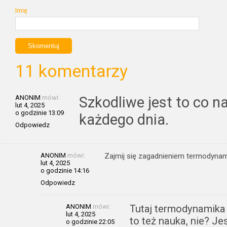
Imię
11 komentarzy
ANONIM
mówi:
Szkodliwe jest to co 
lut 4, 2025
o godzinie 13:09
każdego dnia.
Odpowiedz
ANONIM
mówi:
Zajmij się zagadnieniem termodynamik
lut 4, 2025
o godzinie 14:16
Odpowiedz
ANONIM
mówi:
Tutaj termodynamika n
lut 4, 2025
to też nauka, nie? Je
o godzinie 22:05