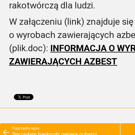
rakotwórczą dla ludzi.
W załączeniu (link) znajduje się
o wyrobach zawierających azbe
(plik.doc):
INFORMACJA O WY
ZAWIERAJĄCYCH AZBEST
Poprzedni wpis
Sprzedam banknoty genera guberni