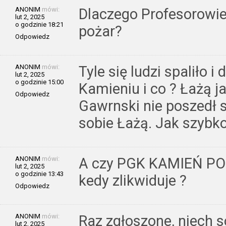
ANONIM
mówi:
Dlaczego Profesorowie
lut 2, 2025
o godzinie 18:21
pożar?
Odpowiedz
ANONIM
mówi:
Tyle się ludzi spaliło i
lut 2, 2025
o godzinie 15:00
Kamieniu i co ? Łażą j
Odpowiedz
Gawrnski nie poszedł si
sobie Łażą. Jak szybko
ANONIM
mówi:
A czy PGK KAMIEŃ PO
lut 2, 2025
o godzinie 13:43
kedy zlikwiduje ?
Odpowiedz
ANONIM
mówi:
Raz zgłoszone, niech so
lut 2, 2025