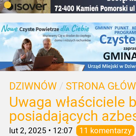
DZIWNÓW
/
STRONA GŁÓ
Uwaga właściciele 
posiadających azbes
lut 2, 2025
•
12:07
11 komentarzy