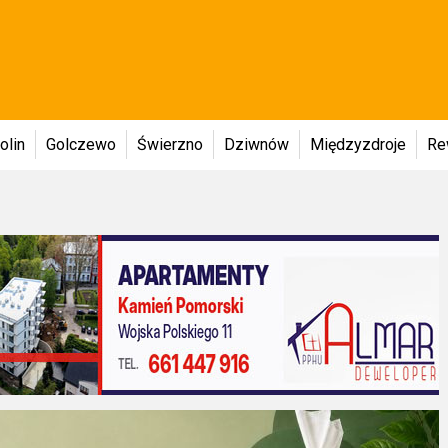
olin
Golczewo
Świerzno
Dziwnów
Międzyzdroje
Re