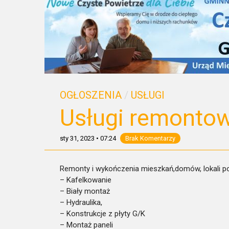
OGŁOSZENIA
/
USŁUGI
Usługi remonto
sty 31, 2023
•
07:24
Brak Komentarzy
Remonty i wykończenia mieszkań,domów, lokali po
– Kafelkowanie
– Biały montaż
– Hydraulika,
– Konstrukcje z płyty G/K
– Montaż paneli