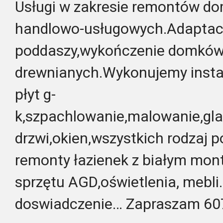
Usługi w zakresie remontów do
handlowo-usługowych.Adaptac
poddaszy,wykończenie domkó
drewnianych.Wykonujemy insta
płyt g-
k,szpachlowanie,malowanie,gla
drzwi,okien,wszystkich rodzaj
remonty łazienek z białym mo
sprzętu AGD,oświetlenia, mebli
doswiadczenie… Zapraszam 6