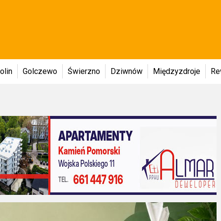
olin
Golczewo
Świerzno
Dziwnów
Międzyzdroje
Re