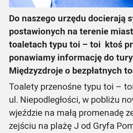
Do naszego urzędu docierają s
postawionych na terenie mias
toaletach typu toi – toi ktoś p
ponawiamy informację do tur
Międzyzdroje o bezpłatnych to
Toalety przenośne typu toi – t
ul. Niepodległości, w pobliżu n
wjeździe na małą promenadę zej
zejściu na plażę J od Gryfa Po