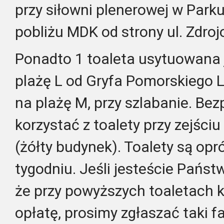
przy siłowni plenerowej w Park
pobliżu MDK od strony ul. Zdroj
Ponadto 1 toaleta usytuowana j
plażę L od Gryfa Pomorskiego La
na plażę M, przy szlabanie.
Bez
korzystać z toalety przy zejściu
(żółty budynek).
Toalety są opr
tygodniu.
Jeśli jesteście Państ
że przy powyższych toaletach k
opłatę, prosimy zgłaszać taki f