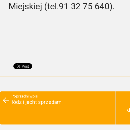
Miejskiej (tel.91 32 75 640).
Poprzedni wpis
łódz i jacht sprzedam
d