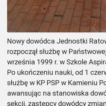
Nowy dowódca Jednostki Rato
rozpoczął służbę w Państwowej
września 1999 r. w Szkole Asp
Po ukończeniu nauki, od 1 czerw
służbę w KP PSP w Kamieniu P
awansując na stanowiska dowó
sekcji, zastępcy dowódcy zmian