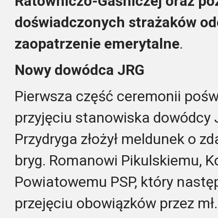
Ratowniczo-Gaśniczej oraz p
doświadczonych strażaków o
zaopatrzenie emerytalne
.
Nowy dowódca JRG
Pierwsza część ceremonii poświ
przyjęciu stanowiska dowódcy J
Przydryga złożył meldunek o zd
bryg. Romanowi Pikulskiemu, 
Powiatowemu PSP, który następ
przejęciu obowiązków przez mł.