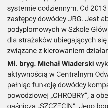
systemie codziennym. Od 2013 r
zastępcy dowódcy JRG. Jest a
podyplomowych w Szkole Główn
dla strażaków ubiegających się
związane z kierowaniem działa
Mł. bryg. Michał Wiaderski
wyk
aktywnością w Centralnym Odw
pełniąc funkcję dowódcy kompa
powodziowej „CHROBRY”, a obe
gaśniczą „SZCZECIN”. Jego bog