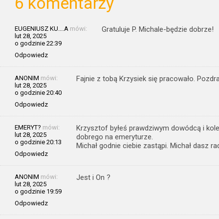
6 komentarzy
EUGENIUSZ KU....A
mówi:
Gratuluje P. Michale-będzie dobrze!
lut 28, 2025
o godzinie 22:39
Odpowiedz
ANONIM
mówi:
Fajnie z tobą Krzysiek się pracowało. Pozd
lut 28, 2025
o godzinie 20:40
Odpowiedz
EMERYT?
mówi:
Krzysztof byłeś prawdziwym dowódcą i kol
lut 28, 2025
dobrego na emeryturze.
o godzinie 20:13
Michał godnie ciebie zastąpi. Michał dasz ra
Odpowiedz
ANONIM
mówi:
Jest i On ?
lut 28, 2025
o godzinie 19:59
Odpowiedz