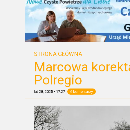
STRONA GŁÓWNA
Marcowa korekta
Polregio
lut 28, 2025
•
17:27
6 komentarzy