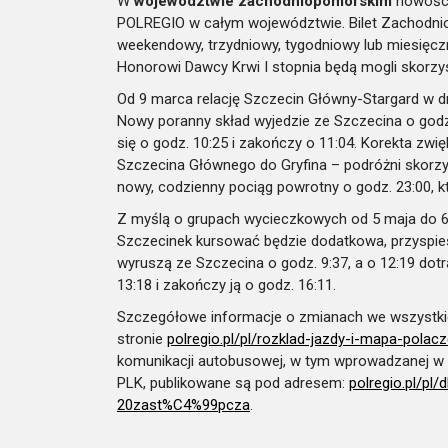
W
województwie zachodniopomorskim
nowości
POLREGIO w całym województwie. Bilet Zachodnio
weekendowy, trzydniowy, tygodniowy lub miesięczn
Honorowi Dawcy Krwi I stopnia będą mogli skorzys
Od 9 marca relację Szczecin Główny-Stargard w 
Nowy poranny skład wyjedzie ze Szczecina o godz. 
się o godz. 10:25 i zakończy o 11:04. Korekta zw
Szczecina Głównego do Gryfina – podróżni skorzy
nowy, codzienny pociąg powrotny o godz. 23:00, kt
Z myślą o grupach wycieczkowych od 5 maja do 6
Szczecinek kursować będzie dodatkowa, przyspie
wyruszą ze Szczecina o godz. 9:37, a o 12:19 dot
13:18 i zakończy ją o godz. 16:11.
Szczegółowe informacje o zmianach we wszystk
stronie
polregio.pl/pl/rozklad-jazdy-
i-mapa-polacz
komunikacji autobusowej, w tym wprowadzanej w 
PLK, publikowane są pod adresem:
polregio.pl/pl
20zast%C4%99pcza
.