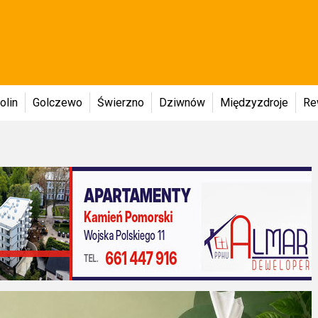
olin
Golczewo
Świerzno
Dziwnów
Międzyzdroje
Re