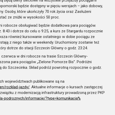
ą będą bilety sieciowe na wszystkie przejazdy pociągami
pomorski będzie dostępny w pięciu wersjach – jako dobowy,
y. Osoby, które ukończyły 70 rok życia oraz Zasłużeni
tać ze zniżki w wysokości 50 proc.
dni robocze obsługiwać będzie dodatkowa para pociągów.
8:43 i dotrze do celu o 9:25, a kurs ze Stargardu rozpocznie
iększa również kursowanie ostatniego w dobie pociągu ze
stają z niego także w weekendy. Uruchomiony zostanie też
óry dotrze do stacji Szczecin Główny o godz. 23:24.
 czerwca w dni robocze na trasie Szczecin Główny-
szona para pociągów „Zielone Pomorze Bis”. Podróżni
rą do Szczecinka. Skład podróż powrotną rozpocznie o godz.
ich województwach publikowane są na
en/rozklad-jazdy/
. Aktualne informacje o kursach zastępczej
związku z modernizacją infrastruktury prowadzoną przez PKP
/dla-podroznych/
informacje/?type=komunikacja%