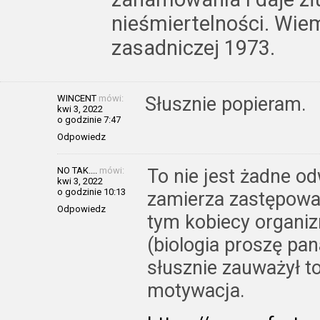
nieśmiertelności. Wiem
zasadniczej 1973.
WINCENT
mówi:
Słusznie popieram.
kwi 3, 2022
o godzinie 7:47
Odpowiedz
NO TAK....
mówi:
To nie jest żadne od
kwi 3, 2022
o godzinie 10:13
zamierza zastępowa
Odpowiedz
tym kobiecy organiz
(biologia proszę pan
słusznie zauważył to
motywacja.