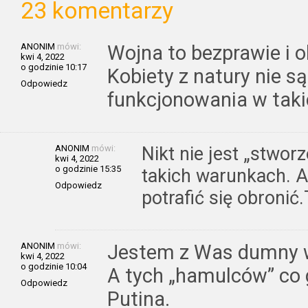
23 komentarzy
ANONIM
mówi:
Wojna to bezprawie i o
kwi 4, 2022
o godzinie 10:17
Kobiety z natury nie s
Odpowiedz
funkcjonowania w tak
ANONIM
mówi:
Nikt nie jest „stwo
kwi 4, 2022
o godzinie 15:35
takich warunkach. Al
Odpowiedz
potrafić się obronić
ANONIM
mówi:
Jestem z Was dumny w
kwi 4, 2022
o godzinie 10:04
A tych „hamulców” co 
Odpowiedz
Putina.