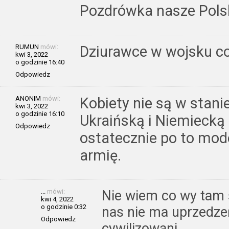
Pozdrówka nasze Polsk
RUMUN
mówi:
Dziurawce w wojsku co
kwi 3, 2022
o godzinie 16:40
Odpowiedz
ANONIM
mówi:
Kobiety nie są w stani
kwi 3, 2022
o godzinie 16:10
Ukraińską i Niemiecką 
Odpowiedz
ostatecznie po to mod
armię.
...
mówi:
Nie wiem co wy tam so
kwi 4, 2022
o godzinie 0:32
nas nie ma uprzedze
Odpowiedz
cywilizowani.