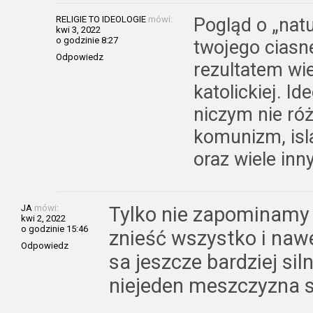
RELIGIE TO IDEOLOGIE
mówi:
Pogląd o „natu
kwi 3, 2022
o godzinie 8:27
twojego ciasn
Odpowiedz
rezultatem wi
katolickiej. Id
niczym nie róż
komunizm, isla
oraz wiele inn
JA
mówi:
Tylko nie zapominamy 
kwi 2, 2022
o godzinie 15:46
znieść wszystko i naw
Odpowiedz
sa jeszcze bardziej sil
niejeden meszczyzna s