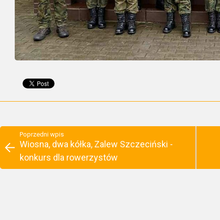
Poprzedni wpis
Wiosna, dwa kółka, Zalew Szczeciński -
konkurs dla rowerzystów