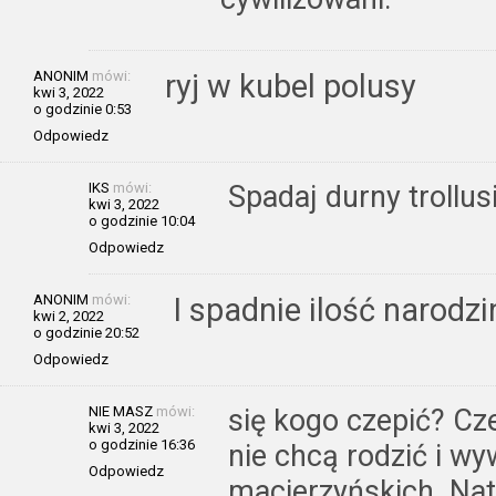
ANONIM
mówi:
ryj w kubel polusy
kwi 3, 2022
o godzinie 0:53
Odpowiedz
IKS
mówi:
Spadaj durny trollus
kwi 3, 2022
o godzinie 10:04
Odpowiedz
ANONIM
mówi:
I spadnie ilość narodz
kwi 2, 2022
o godzinie 20:52
Odpowiedz
NIE MASZ
mówi:
się kogo czepić? Cze
kwi 3, 2022
o godzinie 16:36
nie chcą rodzić i w
Odpowiedz
macierzyńskich. Nat