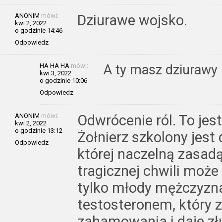
ANONIM
mówi:
Dziurawe wojsko.
kwi 2, 2022
o godzinie 14:46
Odpowiedz
HA HA HA
mówi:
A ty masz dziurawy
kwi 3, 2022
o godzinie 10:06
Odpowiedz
ANONIM
mówi:
Odwrócenie ról. To jes
kwi 2, 2022
o godzinie 13:12
Żołnierz szkolony jest 
Odpowiedz
której naczelną zasadą
tragicznej chwili może
tylko młody mężczyzn
testosteronem, który z
zahamowania i daje zł