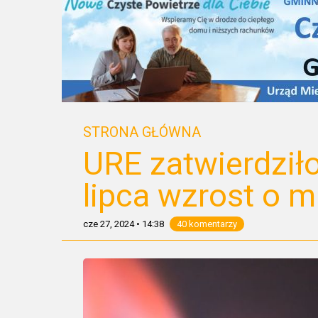
STRONA GŁÓWNA
URE zatwierdziło
lipca wzrost o 
cze 27, 2024
•
14:38
40 komentarzy