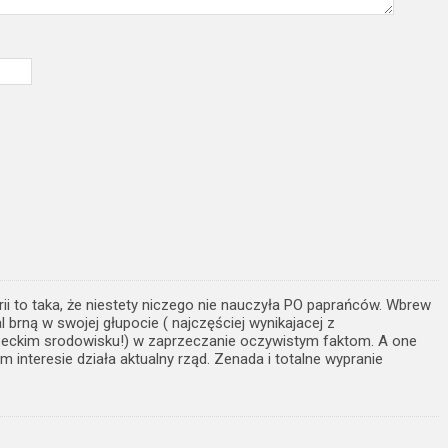
orii to taka, że niestety niczego nie nauczyła PO paprańców. Wbrew
al brną w swojej głupocie ( najczęściej wynikajacej z
beckim srodowisku!) w zaprzeczanie oczywistym faktom. A one
m interesie działa aktualny rząd. Zenada i totalne wypranie