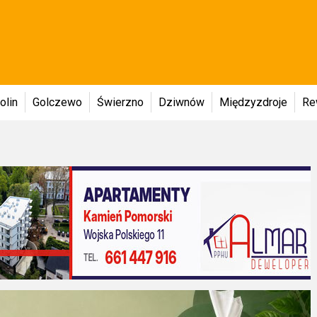
olin
Golczewo
Świerzno
Dziwnów
Międzyzdroje
Re