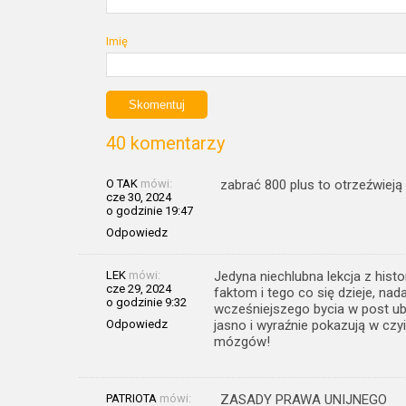
Imię
40 komentarzy
O TAK
mówi:
zabrać 800 plus to otrzeźwieją
cze 30, 2024
o godzinie 19:47
Odpowiedz
LEK
mówi:
Jedyna niechlubna lekcja z hist
cze 29, 2024
faktom i tego co się dzieje, nad
o godzinie 9:32
wcześniejszego bycia w post u
Odpowiedz
jasno i wyraźnie pokazują w czyi
mózgów!
PATRIOTA
mówi:
ZASADY PRAWA UNIJNEGO