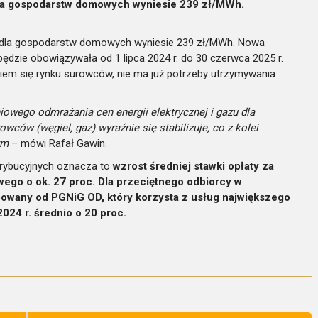
la gospodarstw domowych wyniesie 239 zł/MWh.
 dla gospodarstw domowych wyniesie 239 zł/MWh. Nowa
ędzie obowiązywała od 1 lipca 2024 r. do 30 czerwca 2025 r.
niem się rynku surowców, nie ma już potrzeby utrzymywania
owego odmrażania cen energii elektrycznej i gazu dla
ów (węgiel, gaz) wyraźnie się stabilizuje, co z kolei
ym
– mówi Rafał Gawin.
rybucyjnych oznacza to
wzrost średniej stawki opłaty za
ego o ok. 27 proc. Dla przeciętnego odbiorcy w
wany od PGNiG OD, który korzysta z usług największego
2024 r. średnio o 20 proc.