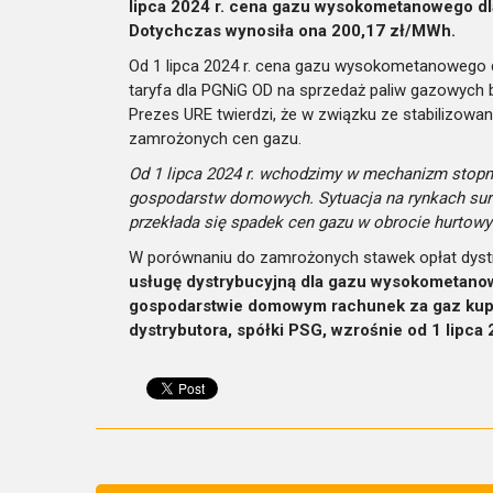
lipca 2024 r. cena gazu wysokometanowego d
Dotychczas wynosiła ona 200,17 zł/MWh.
Od 1 lipca 2024 r. cena gazu wysokometanowego
taryfa dla PGNiG OD na sprzedaż paliw gazowych b
Prezes URE twierdzi, że w związku ze stabilizowa
zamrożonych cen gazu.
Od 1 lipca 2024 r. wchodzimy w mechanizm stopni
gospodarstw domowych. Sytuacja na rynkach surowc
przekłada się spadek cen gazu w obrocie hurtow
W porównaniu do zamrożonych stawek opłat dyst
usługę dystrybucyjną dla gazu wysokometanow
gospodarstwie domowym rachunek za gaz kupo
dystrybutora, spółki PSG, wzrośnie od 1 lipca 