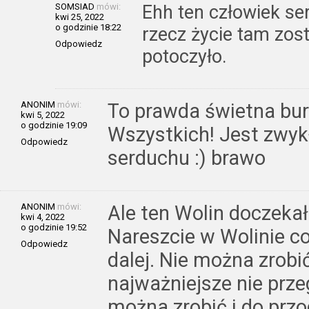
SOMSIAD
mówi:
Ehh ten człowiek s
kwi 25, 2022
o godzinie 18:22
rzecz życie tam zost
Odpowiedz
potoczyło.
ANONIM
mówi:
To prawda świetna burm
kwi 5, 2022
o godzinie 19:09
Wszystkich! Jest zwy
Odpowiedz
serduchu :) brawo
ANONIM
mówi:
Ale ten Wolin doczekał
kwi 4, 2022
o godzinie 19:52
Nareszcie w Wolinie c
Odpowiedz
dalej. Nie można zrobi
najważniejsze nie prz
można zrobić i do przo