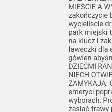
MIEŚCIE A WY
zakończycie 
wycieliscie d
park miejski
na klucz i za
ławeczki dla 
gówien abyśmy
DZIEĆMI RA
NIECH OTWI
ZAMYKAJĄ. Gw
emeryci popr
wyborach. Pr
zasiać trawy