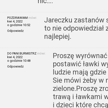
nic….
POZDRAWIAM
mówi:
Jareczku zastanów s
kwi 4, 2022
o godzinie 10:52
to nie odpowiedział z
Odpowiedz
najlepiej.
DO PANI BURMISTRZ
mówi:
Proszę wyrównać 
kwi 4, 2022
o godzinie 10:48
postawić ławki w
Odpowiedz
ludzie mają gdzie 
Sie mówi żeby w 
zielone.Proszę zro
trawą i ławkami 
i dzieci które chc