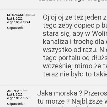
MIESZKANIEC
mówi:
Oj oj oj ze też jeden
kwi 3, 2022
o godzinie 19:41
tego żeby dopiec p bu
Odpowiedz
stara się, aby w Woli
kanaliza i trochę dla 
wszystko od razu. N
tego portalu od dłu
wcześniej mimo że ta
teraz nie było to tak
ANONIM
mówi:
Jaka morska ? Przeros
kwi 3, 2022
o godzinie 16:20
tu morze ? Najbliższe w
Odpowiedz