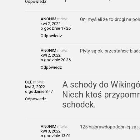
Odpowiedz
ANONIM
mówi:
Oni myśleli że to drogi na pol
kwi 2, 2022
o godzinie 17:26
Odpowiedz
ANONIM
mówi:
Płyty są ok, przestańcie biad
kwi 2, 2022
o godzinie 20:36
Odpowiedz
OLE
mówi:
A schody do Wikingów
kwi 3, 2022
o godzinie 8:47
Niech ktoś przypomni
Odpowiedz
schodek.
ANONIM
mówi:
125 najprawdopodobniej za j
kwi 3, 2022
o godzinie 13:01