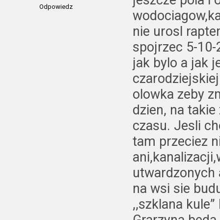
jeszcze pola i 
Odpowiedz
wodociagow,ka
nie urosl rapt
spojrzec 5-10-2
jak bylo a jak 
czarodziejskie
olowka zeby zm
dzien, na taki
czasu. Jesli c
tam przeciez n
ani,kanalizacj
utwardzonych a
na wsi sie bud
,,szklana kule”