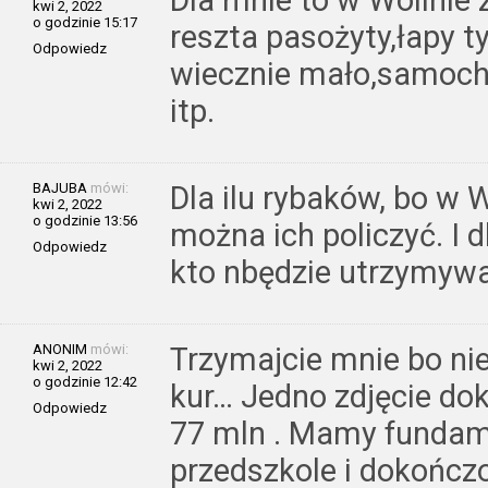
Dla mnie to w Wolinie 
kwi 2, 2022
o godzinie 15:17
reszta pasożyty,łapy t
Odpowiedz
wiecznie mało,samocho
itp.
BAJUBA
mówi:
Dla ilu rybaków, bo w W
kwi 2, 2022
o godzinie 13:56
można ich policzyć. I d
Odpowiedz
kto nbędzie utrzymywa
ANONIM
mówi:
Trzymajcie mnie bo ni
kwi 2, 2022
o godzinie 12:42
kur… Jedno zdjęcie do
Odpowiedz
77 mln . Mamy fundame
przedszkole i dokończ