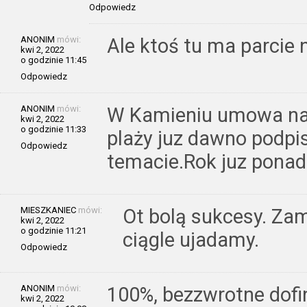
Odpowiedz
ANONIM
mówi:
Ale ktoś tu ma parcie 
kwi 2, 2022
o godzinie 11:45
Odpowiedz
ANONIM
mówi:
W Kamieniu umowa na 
kwi 2, 2022
o godzinie 11:33
plaży juz dawno podpis
Odpowiedz
temacie.Rok juz ponad
MIESZKANIEC
mówi:
Ot bolą sukcesy. Zam
kwi 2, 2022
o godzinie 11:21
ciągle ujadamy.
Odpowiedz
ANONIM
mówi:
100%, bezzwrotne dofi
kwi 2, 2022