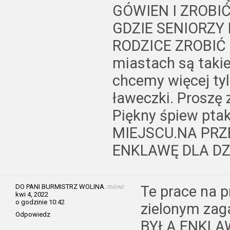
GÓWIEN I ZROBIĆ
GDZIE SENIORZY
RODZICE ZROBIĆ P
miastach są takie
chcemy więcej tyl
ławeczki. Proszę 
Piękny śpiew pta
MIEJSCU.NA PRZ
ENKLAWĘ DLA DZ
DO PANI BURMISTRZ WOLINA.
mówi:
Te prace na 
kwi 4, 2022
o godzinie 10:42
zielonym zag
Odpowiedz
BYŁA ENKLA