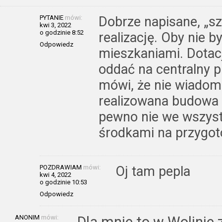
PYTANIE
mówi:
Dobrze napisane, „sz
kwi 3, 2022
o godzinie 8:52
realizację. Oby nie b
Odpowiedz
mieszkaniami. Dotac
oddać na centralny pi
mówi, że nie wiadom
realizowana budowa
pewno nie we wszyst
środkami na przygot
POZDRAWIAM
mówi:
Oj tam pepla
kwi 4, 2022
o godzinie 10:53
Odpowiedz
ANONIM
mówi: