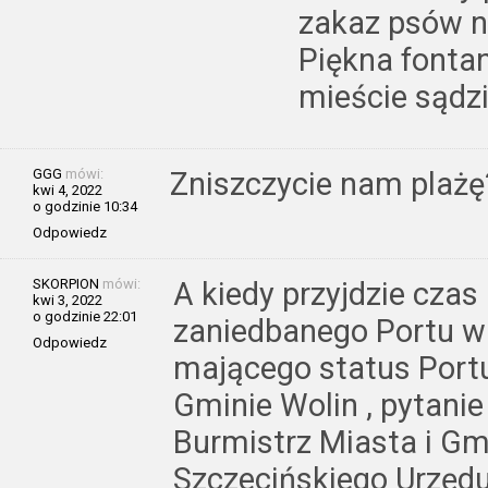
zakaz psów ni
Piękna fontan
mieście sądzi
GGG
mówi:
Zniszczycie nam plażę
kwi 4, 2022
o godzinie 10:34
Odpowiedz
SKORPION
mówi:
A kiedy przyjdzie cza
kwi 3, 2022
o godzinie 22:01
zaniedbanego Portu w
Odpowiedz
mającego status Port
Gminie Wolin , pytanie 
Burmistrz Miasta i Gmi
Szczecińskiego Urzęd