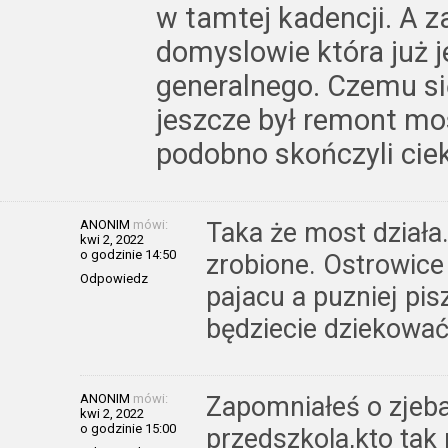
w tamtej kadencji. A 
domyslowie która już 
generalnego. Czemu si
jeszcze był remont mo
podobno skończyli ciek
ANONIM
mówi:
Taka że most działa.
kwi 2, 2022
o godzinie 14:50
zrobione. Ostrowice 
Odpowiedz
pajacu a puzniej pis
będziecie dziekowa
ANONIM
mówi:
Zapomniałeś o zjeba
kwi 2, 2022
o godzinie 15:00
przedszkola,kto tak 