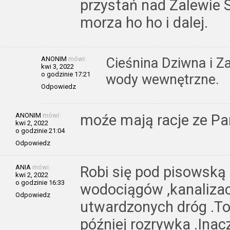
przystań nad Zalewie 
morza ho ho i dalej.
ANONIM
mówi:
Cieśnina Dziwna i Z
kwi 3, 2022
o godzinie 17:21
wody wewnętrzne.
Odpowiedz
ANONIM
mówi:
moźe mają racje ze Pan
kwi 2, 2022
o godzinie 21:04
Odpowiedz
ANIA
mówi:
Robi się pod pisowską 
kwi 2, 2022
o godzinie 16:33
wodociągów ,kanalizac
Odpowiedz
utwardzonych dróg .To
później rozrywka .Inac