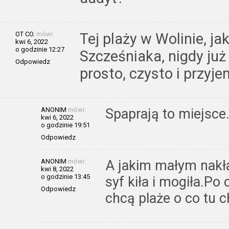
OT CO.
mówi:
Tej plaży w Wolinie, j
kwi 6, 2022
o godzinie 12:27
Szcześniaka, nigdy już
Odpowiedz
prosto, czysto i przyje
ANONIM
mówi:
Spaprają to miejsce
kwi 6, 2022
o godzinie 19:51
Odpowiedz
ANONIM
mówi:
A jakim małym nakła
kwi 8, 2022
o godzinie 13:45
syf kiła i mogiła.P
Odpowiedz
chcą plaże o co tu c