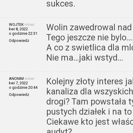
sukces.
WOJTEK
mówi:
Wolin zawedrowal nad
kwi 8, 2022
o godzinie 22:31
Tego jeszcze nie bylo….
Odpowiedz
A co z swietlica dla m
Nie ma…jaki wstyd…
ANONIM
mówi:
Kolejny złoty interes 
kwi 7, 2022
o godzinie 20:44
kanaliza dla wszyskic
Odpowiedz
drogi? Tam powstała ty
pustych działek i na to
Ciekawe kto jest właśc
audyt?