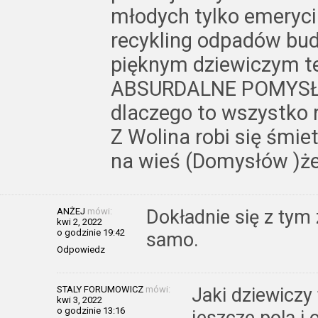
młodych tylko emeryci
recykling odpadów bu
pięknym dziewiczym te
ABSURDALNE POMYSŁY
dlaczego to wszystko ro
Z Wolina robi się śmie
na wieś (Domysłów )że
ANŻEJ
mówi:
Dokładnie się z tym
kwi 2, 2022
o godzinie 19:42
samo.
Odpowiedz
STALY FORUMOWICZ
mówi:
Jaki dziewiczy
kwi 3, 2022
o godzinie 13:16