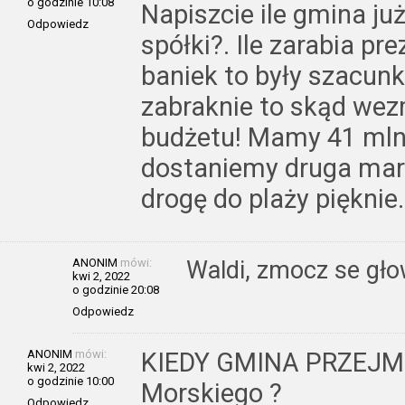
o godzinie 10:08
Napiszcie ile gmina ju
Odpowiedz
spółki?. Ile zarabia pr
baniek to były szacunki
zabraknie to skąd we
budżetu! Mamy 41 mln
dostaniemy druga mar
drogę do plaży pięknie
ANONIM
mówi:
Waldi, zmocz se gło
kwi 2, 2022
o godzinie 20:08
Odpowiedz
ANONIM
mówi:
KIEDY GMINA PRZEJMU
kwi 2, 2022
o godzinie 10:00
Morskiego ?
Odpowiedz