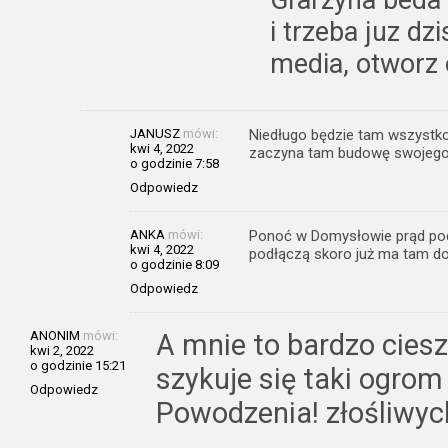
Grarzyna beda
i trzeba juz d
media, otworz 
JANUSZ
mówi:
Niedługo będzie tam wszystko 
kwi 4, 2022
zaczyna tam budowę swojeg
o godzinie 7:58
Odpowiedz
ANKA
mówi:
Ponoć w Domysłowie prąd podłą
kwi 4, 2022
podłączą skoro już ma tam dom
o godzinie 8:09
Odpowiedz
ANONIM
mówi:
A mnie to bardzo cies
kwi 2, 2022
o godzinie 15:21
szykuje się taki ogrom
Odpowiedz
Powodzenia! złośliwyc