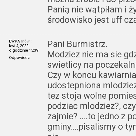
Panią nie wątpiłam i ż
środowisko jest uff cz
EWKA
mówi:
Pani Burmistrz.
kwi 4, 2022
o godzinie 15:39
Modziez nie ma sie gdz
Odpowiedz
swietlicy na poczekaln
Czy w koncu kawiarni
udostepniona mlodziez
tez stoja wolne pomie
podziac mlodziez?, cz
zajmie? ….to jedno z
gminy….pisalismy o tym