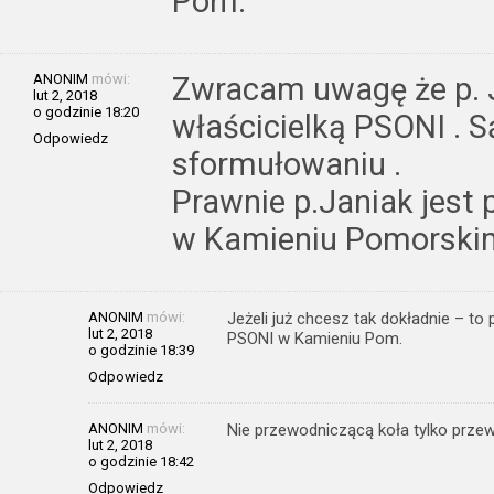
Pom.
ANONIM
mówi:
Zwracam uwagę że p. J
lut 2, 2018
o godzinie 18:20
właścicielką PSONI . S
Odpowiedz
sformułowaniu .
Prawnie p.Janiak jest
w Kamieniu Pomorski
ANONIM
mówi:
Jeżeli już chcesz tak dokładnie – to
lut 2, 2018
PSONI w Kamieniu Pom.
o godzinie 18:39
Odpowiedz
ANONIM
mówi:
Nie przewodniczącą koła tylko prze
lut 2, 2018
o godzinie 18:42
Odpowiedz