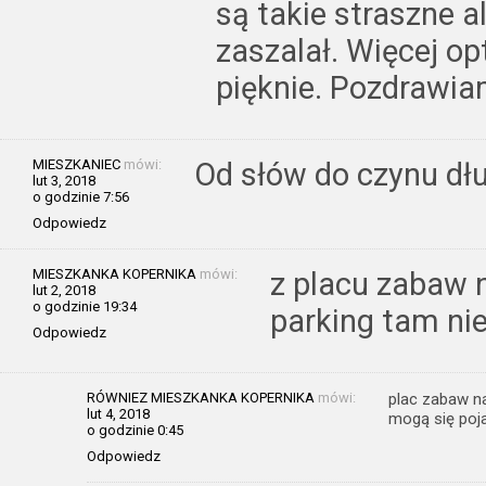
są takie straszne a
zaszalał. Więcej o
pięknie. Pozdrawia
MIESZKANIEC
mówi:
Od słów do czynu dłu
lut 3, 2018
o godzinie 7:56
Odpowiedz
MIESZKANKA KOPERNIKA
mówi:
z placu zabaw 
lut 2, 2018
o godzinie 19:34
parking tam nie
Odpowiedz
RÓWNIEZ MIESZKANKA KOPERNIKA
mówi:
plac zabaw na
lut 4, 2018
mogą się poja
o godzinie 0:45
Odpowiedz