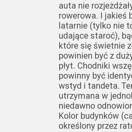
auta nie rozjeżdża
rowerowa. I jakieś 
latarnie (tylko nie
udające staroć), 
które się świetnie 
powinien być z du
płyt. Chodniki wsz
powinny być identy
wstyd i tandeta. T
utrzymana w jednol
niedawno odnowionej
Kolor budynków (ca
określony przez rat