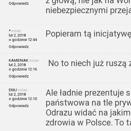
z głową, nie jak na Wol
Odpowiedz
niebezpiecznymi przej
*
mówi:
Popieram tą inicjatywę
lut 2, 2018
o godzinie 12:44
Odpowiedz
KAMIENIAK
mówi:
No to niech już ruszą z
lut 2, 2018
o godzinie 12:16
Odpowiedz
ENIU
mówi:
Ale ładnie prezentuje 
lut 2, 2018
o godzinie 12:10
państwowa na tle pryw
Odpowiedz
Odrazu widać na jakim
zdrowia w Polsce. To t