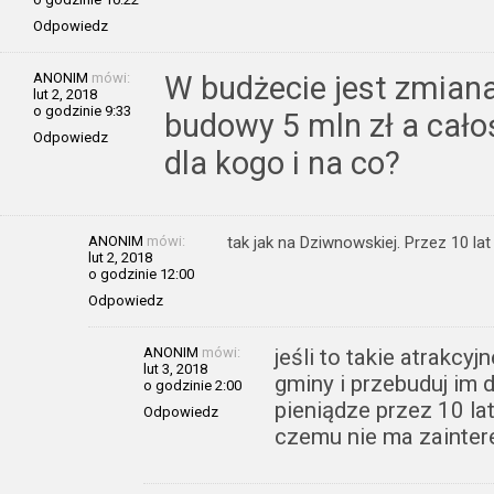
Odpowiedz
ANONIM
mówi:
W budżecie jest zmiana 
lut 2, 2018
o godzinie 9:33
budowy 5 mln zł a całoś
Odpowiedz
dla kogo i na co?
ANONIM
mówi:
tak jak na Dziwnowskiej. Przez 10 la
lut 2, 2018
o godzinie 12:00
Odpowiedz
ANONIM
mówi:
jeśli to takie atrakcyj
lut 3, 2018
gminy i przebuduj im 
o godzinie 2:00
pieniądze przez 10 lat
Odpowiedz
czemu nie ma zainte