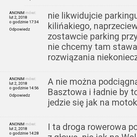
ANONIM
mówi:
nie likwidujcie parking
lut 2, 2018
o godzinie 17:34
kilińakiego, naprzeciewko 
Odpowiedz
zostawcie parking przy 
nie chcemy tam stawać 
rozwiązania niekoniec
ANONIM
mówi:
A nie można podciągną
lut 2, 2018
o godzinie 14:56
Basztowa i ładnie by 
Odpowiedz
jedzie się jak na motok
ANONIM
mówi:
I ta droga rowerowa p
lut 2, 2018
o godzinie 14:28