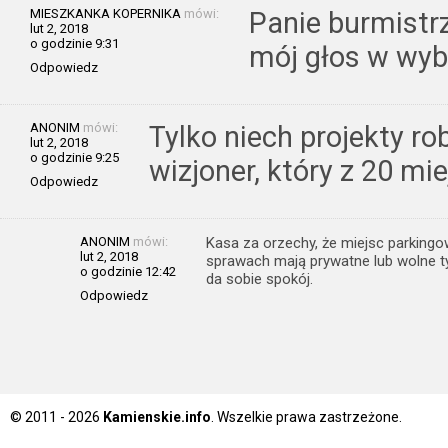
MIESZKANKA KOPERNIKA
mówi:
Panie burmistr
lut 2, 2018
o godzinie 9:31
mój głos w wy
Odpowiedz
ANONIM
mówi:
Tylko niech projekty rob
lut 2, 2018
o godzinie 9:25
wizjoner, który z 20 mi
Odpowiedz
ANONIM
mówi:
Kasa za orzechy, że miejsc parkingo
lut 2, 2018
sprawach mają prywatne lub wolne ty
o godzinie 12:42
da sobie spokój.
Odpowiedz
© 2011 - 2026
Kamienskie.info
. Wszelkie prawa zastrzeżone.