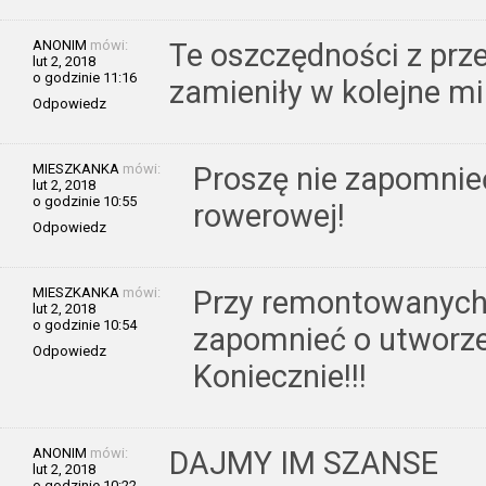
ANONIM
mówi:
Te oszczędności z prze
lut 2, 2018
o godzinie 11:16
zamieniły w kolejne mi
Odpowiedz
MIESZKANKA
mówi:
Proszę nie zapomnieć
lut 2, 2018
o godzinie 10:55
rowerowej!
Odpowiedz
MIESZKANKA
mówi:
Przy remontowanych 
lut 2, 2018
o godzinie 10:54
zapomnieć o utworze
Odpowiedz
Koniecznie!!!
ANONIM
mówi:
DAJMY IM SZANSE
lut 2, 2018
o godzinie 10:22