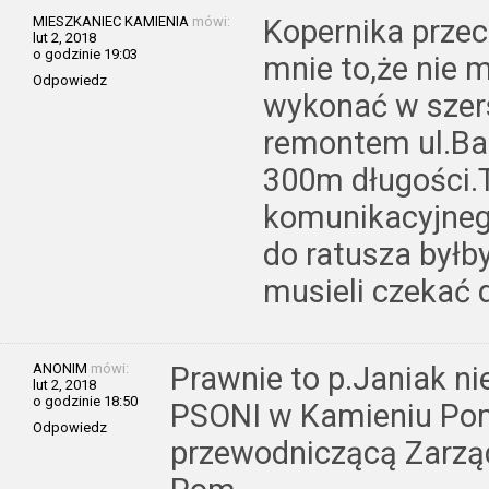
MIESZKANIEC KAMIENIA
mówi:
Kopernika prze
lut 2, 2018
o godzinie 19:03
mnie to,że nie 
Odpowiedz
wykonać w szer
remontem ul.Ba
300m długości.
komunikacyjneg
do ratusza byłb
musieli czekać
ANONIM
mówi:
Prawnie to p.Janiak ni
lut 2, 2018
o godzinie 18:50
PSONI w Kamieniu Pom
Odpowiedz
przewodniczącą Zarzą