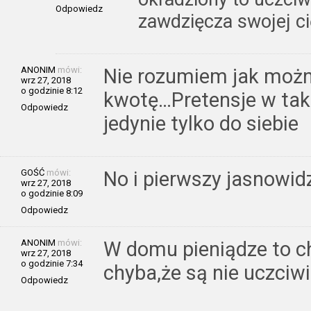
Odpowiedz
zawdzięcza swojej ci
ANONIM
mówi:
Nie rozumiem jak moż
wrz 27, 2018
o godzinie 8:12
kwotę…Pretensje w tak
Odpowiedz
jedynie tylko do siebie
GOŚĆ
mówi:
No i pierwszy jasnowidz
wrz 27, 2018
o godzinie 8:09
Odpowiedz
ANONIM
mówi:
W domu pieniądze to ch
wrz 27, 2018
o godzinie 7:34
chyba,że są nie uczciw
Odpowiedz