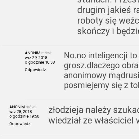
drugim jakieś r
roboty się weźc
skończy i będzie
ANONIM
mówi:
No.no inteligencji to
wrz 29, 2018
o godzinie 10:58
grosz.dlaczego obra
Odpowiedz
anonimowy mądrusiu
posmiejemy się z to
ANONIM
mówi:
złodzieja należy szuk
wrz 28, 2018
o godzinie 19:50
wiedział ze właściciel
Odpowiedz