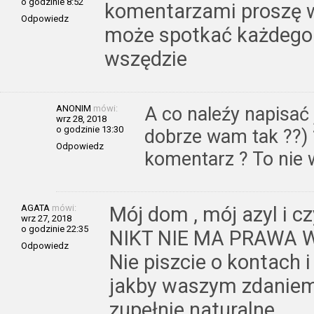
o godzinie 8:52
komentarzami proszę wc
Odpowiedz
może spotkać każdego z
wszędzie
ANONIM
mówi:
A co naleźy napisać 
wrz 28, 2018
o godzinie 13:30
dobrze wam tak ??) ?
Odpowiedz
komentarz ? To nie 
AGATA
mówi:
Mój dom , mój azyl i 
wrz 27, 2018
o godzinie 22:35
NIKT NIE MA PRAWA W
Odpowiedz
Nie piszcie o kontach 
jakby waszym zdanie
zupełnie naturalne