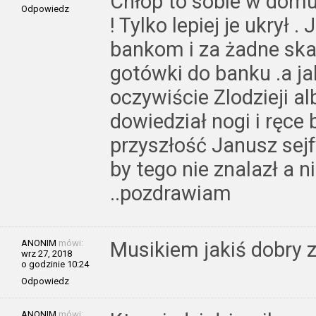
Chłop to sobie w domu
Odpowiedz
! Tylko lepiej je ukrył 
bankom i za żadne ska
gotówki do banku .a j
oczywiście Zlodzieji al
dowiedział nogi i ręce 
przyszłość Janusz sejfy
by tego nie znalazł a 
..pozdrawiam
ANONIM
mówi:
Musikiem jakiś dobry 
wrz 27, 2018
o godzinie 10:24
Odpowiedz
ANONIM
mówi: