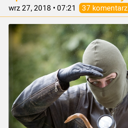
wrz 27, 2018
•
07:21
37 komentarz