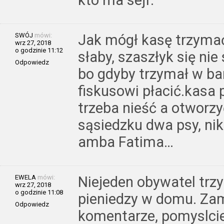
SWÓJ
mówi:
Jak mógł kasę trzymać
wrz 27, 2018
o godzinie 11:12
słaby, szaszłyk się ni
Odpowiedz
bo gdyby trzymał w ba
fiskusowi płacić.kasa
trzeba nieść a otworzy
sąsiedzku dwa psy, nikt
amba Fatima…
EWELA
mówi:
Niejeden obywatel trz
wrz 27, 2018
o godzinie 11:08
pieniedzy w domu. Zam
Odpowiedz
komentarze, pomyslcie