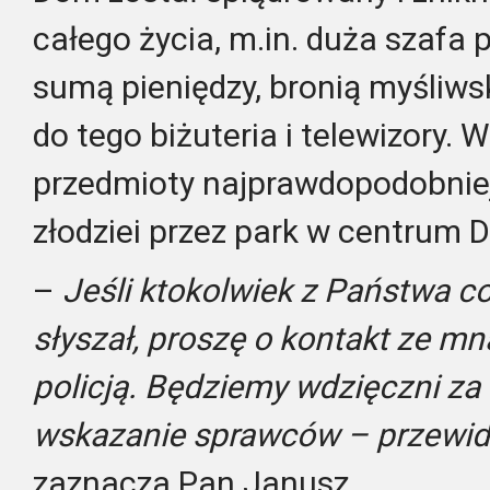
całego życia, m.in. duża szafa
sumą pieniędzy, bronią myśliwsk
do tego biżuteria i telewizory.
przedmioty najprawdopodobniej
złodziei przez park w centrum 
–
Jeśli ktokolwiek z Państwa co
słyszał, proszę o kontakt ze mną
policją. Będziemy wdzięczni z
wskazanie sprawców – przewid
zaznacza Pan Janusz.