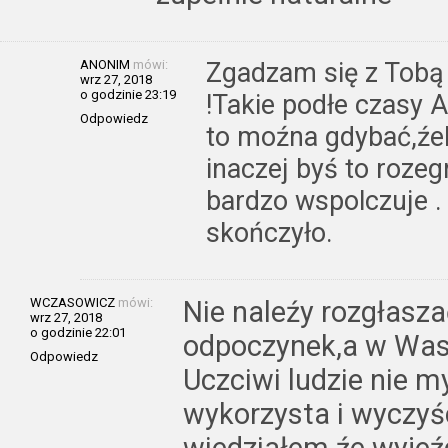
ANONIM
mówi:
Zgadzam się z Tobą
wrz 27, 2018
o godzinie 23:19
!Takie podłe czasy A
Odpowiedz
to moźna gdybać,źeb
inaczej byś to roze
bardzo wspolczuje .
skończyło.
WCZASOWICZ
mówi:
Nie naleźy rozgłasz
wrz 27, 2018
o godzinie 22:01
odpoczynek,a w Was
Odpowiedz
Uczciwi ludzie nie my
wykorzysta i wyczyś
wiedziałem źe wyjeź