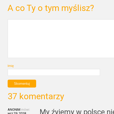
A co Ty o tym myślisz?
Imię
37 komentarzy
ANONIM
mówi:
My źyjemy w polsce ni
wrz 29, 2018