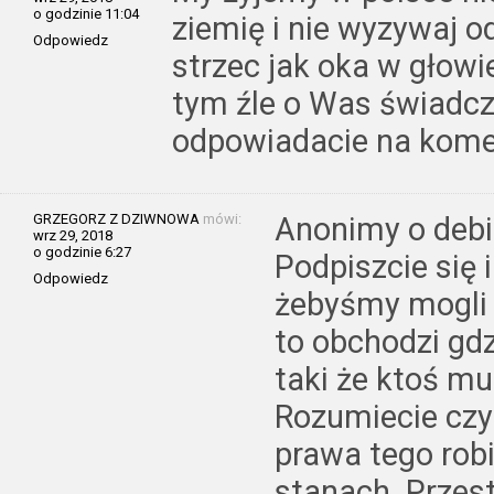
o godzinie 11:04
ziemię i nie wyzywaj o
Odpowiedz
strzec jak oka w głowi
tym źle o Was świadc
odpowiadacie na kome
GRZEGORZ Z DZIWNOWA
mówi:
Anonimy o debil
wrz 29, 2018
o godzinie 6:27
Podpiszcie się 
Odpowiedz
żebyśmy mogli 
to obchodzi gdz
taki że ktoś m
Rozumiecie czy 
prawa tego robi
stanach. Przest