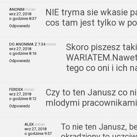
ANONIM
mówi:
NIE tryma sie wkasie 
wrz 27, 2018
o godzinie 8:37
cos tam jest tylko w po
Odpowiedz
DO ANONIMA Z 7.34
mówi:
Skoro piszesz tak
wrz 27, 2018
o godzinie 8:16
WARIATEM.Nawet n
Odpowiedz
tego co oni i ich n
FERDEK
mówi:
Czy to ten Janusz co ni
wrz 27, 2018
o godzinie 8:12
mlodymi pracownikam
Odpowiedz
ALEK
mówi:
To nie ten Janusz, b
wrz 27, 2018
o godzinie 9:57
okradziony to uczciw