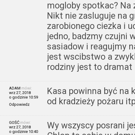
mogloby spotkac? Na z
Nikt nie zasluguje na 
zarobionego ciezka i u
jedno, badzmy czujni 
sasiadow i reagujmy na
jest wscibstwo a zwykl
rodziny jest to dramat 
ADAM
mówi:
Kasa powinna być na k
wrz 27, 2018
o godzinie 10:59
od kradzieży pożaru it
Odpowiedz
GOŚĆ
mówi:
Wy wszyscy posrani jes
wrz 27, 2018
o godzinie 10:40