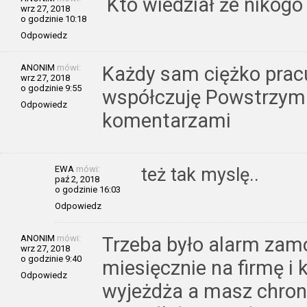
Kto wiedział że nikog
wrz 27, 2018
o godzinie 10:18
Odpowiedz
ANONIM
mówi:
Każdy sam ciężko prac
wrz 27, 2018
o godzinie 9:55
współczuję Powstrzymaj
Odpowiedz
komentarzami
EWA
mówi:
też tak myslę..
paź 2, 2018
o godzinie 16:03
Odpowiedz
ANONIM
mówi:
Trzeba było alarm zam
wrz 27, 2018
o godzinie 9:40
miesięcznie na firmę i 
Odpowiedz
wyjeżdża a masz chroni