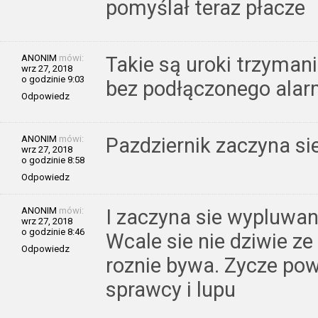
pomyślał teraz płacze
ANONIM
mówi:
Takie są uroki trzyma
wrz 27, 2018
o godzinie 9:03
bez podłączonego alar
Odpowiedz
ANONIM
mówi:
Pazdziernik zaczyna sie!
wrz 27, 2018
o godzinie 8:58
Odpowiedz
ANONIM
mówi:
I zaczyna sie wypluwan
wrz 27, 2018
o godzinie 8:46
Wcale sie nie dziwie z
Odpowiedz
roznie bywa. Zycze po
sprawcy i lupu