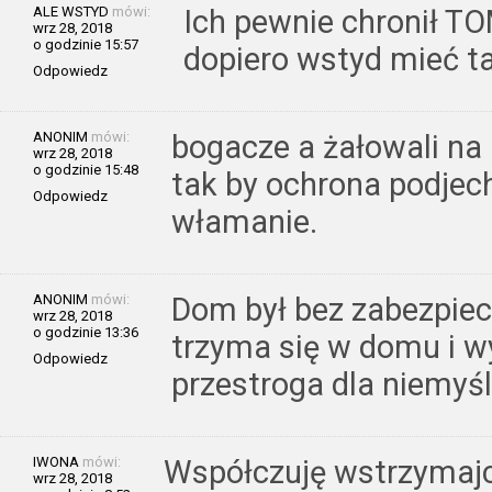
ALE WSTYD
mówi:
Ich pewnie chronił TOM
wrz 28, 2018
o godzinie 15:57
dopiero wstyd mieć t
Odpowiedz
ANONIM
mówi:
bogacze a żałowali na 
wrz 28, 2018
o godzinie 15:48
tak by ochrona podjec
Odpowiedz
włamanie.
ANONIM
mówi:
Dom był bez zabezpiec
wrz 28, 2018
o godzinie 13:36
trzyma się w domu i w
Odpowiedz
przestroga dla niemyś
IWONA
mówi:
Współczuję wstrzymajci
wrz 28, 2018