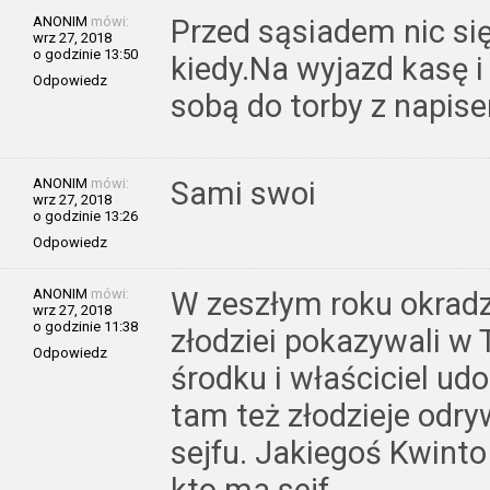
ANONIM
mówi:
Przed sąsiadem nic się 
wrz 27, 2018
o godzinie 13:50
kiedy.Na wyjazd kasę i
Odpowiedz
sobą do torby z napis
ANONIM
mówi:
Sami swoi
wrz 27, 2018
o godzinie 13:26
Odpowiedz
ANONIM
mówi:
W zeszłym roku okrad
wrz 27, 2018
o godzinie 11:38
złodziei pokazywali w
Odpowiedz
środku i właściciel udo
tam też złodzieje odry
sejfu. Jakiegoś Kwinto
kto ma sejf.