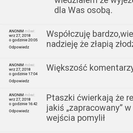
dla Was osobą.
ANONIM
mówi:
Współczuję bardzo,wi
wrz 27, 2018
o godzinie 20:05
nadzieję że złapią złod
Odpowiedz
ANONIM
mówi:
Większość komentarzy 
wrz 27, 2018
o godzinie 17:04
Odpowiedz
ANONIM
mówi:
Ptaszki ćwierkają że r
wrz 27, 2018
o godzinie 16:42
jakiś „zapracowany” w
Odpowiedz
wejścia pomylił