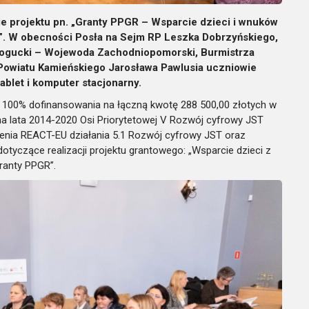
e projektu pn. „Granty PPGR – Wsparcie dzieci i wnuków
. W obecności Posła na Sejm RP Leszka Dobrzyńskiego,
gucki – Wojewoda Zachodniopomorski, Burmistrza
Powiatu Kamieńskiego Jarosława Pawlusia uczniowie
ablet i komputer stacjonarny.
100% dofinansowania na łączną kwotę 288 500,00 złotych w
 lata 2014-2020 Osi Priorytetowej V Rozwój cyfrowy JST
enia REACT-EU działania 5.1 Rozwój cyfrowy JST oraz
tyczące realizacji projektu grantowego: „Wsparcie dzieci z
ranty PPGR”.