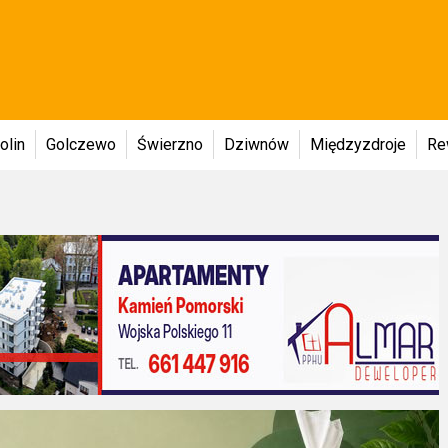
olin
Golczewo
Świerzno
Dziwnów
Międzyzdroje
Re