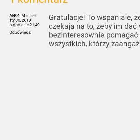
ANONIM
mówi:
Gratulacje! To wspaniale, ż
sty 30, 2018
czekają na to, żeby im dać 
o godzinie 21:49
Odpowiedz
bezinteresownie pomagać i
wszystkich, którzy zaangażo