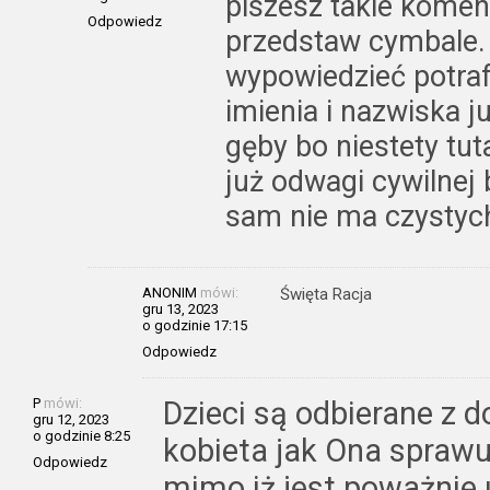
piszesz takie komen
Odpowiedz
przedstaw cymbale. 
wypowiedzieć potrafi
imienia i nazwiska 
gęby bo niestety tut
już odwagi cywilnej 
sam nie ma czystyc
ANONIM
mówi:
Święta Racja
gru 13, 2023
o godzinie 17:15
Odpowiedz
P
mówi:
Dzieci są odbierane z d
gru 12, 2023
o godzinie 8:25
kobieta jak Ona sprawu
Odpowiedz
mimo iż jest poważnie 