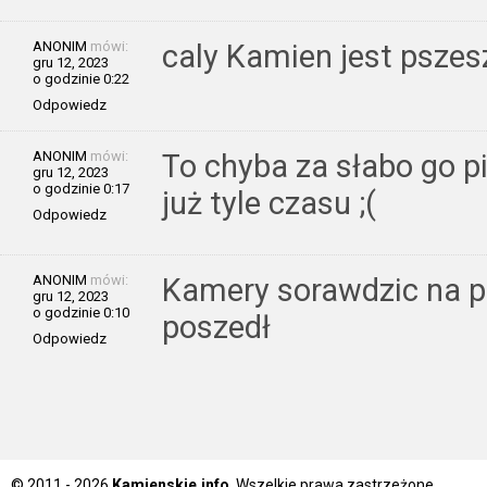
ANONIM
mówi:
caly Kamien jest psze
gru 12, 2023
o godzinie 0:22
Odpowiedz
ANONIM
mówi:
To chyba za słabo go p
gru 12, 2023
o godzinie 0:17
już tyle czasu ;(
Odpowiedz
ANONIM
mówi:
Kamery sorawdzic na p
gru 12, 2023
o godzinie 0:10
poszedł
Odpowiedz
© 2011 - 2026
Kamienskie.info
. Wszelkie prawa zastrzeżone.