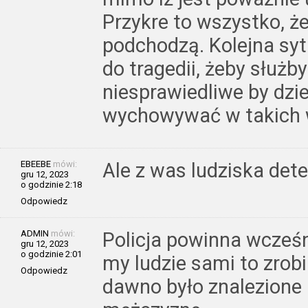
Przykre to wszystko, że
podchodzą. Kolejna syt
do tragedii, żeby służb
niesprawiedliwe by dzie
wychowywać w takich 
EBEEBE
mówi:
Ale z was ludziska det
gru 12, 2023
o godzinie 2:18
Odpowiedz
ADMIN
mówi:
Policja powinna wcześn
gru 12, 2023
o godzinie 2:01
my ludzie sami to zrobi
Odpowiedz
dawno było znalezione 