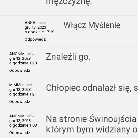
mężczyznę.
ANKA
mówi:
Włącz Myślenie
gru 13, 2023
o godzinie 17:19
Odpowiedz
ANONIM
mówi:
Znaleźli go.
gru 12, 2023
o godzinie 1:28
Odpowiedz
MIMMI
mówi:
Chłopiec odnalazł się,
gru 12, 2023
o godzinie 1:21
Odpowiedz
ANONIM
mówi:
Na stronie Świnoujścia
gru 12, 2023
o godzinie 1:08
którym bym widziany os
Odpowiedz