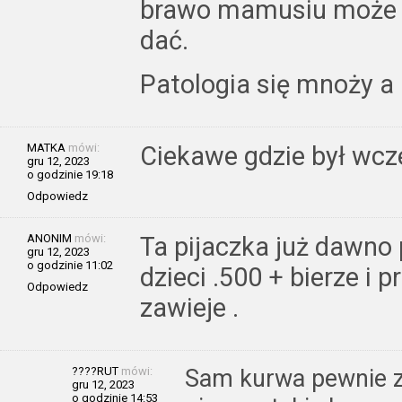
brawo mamusiu może k
dać.
Patologia się mnoży a 
MATKA
mówi:
Ciekawe gdzie był wcze
gru 12, 2023
o godzinie 19:18
Odpowiedz
ANONIM
mówi:
Ta pijaczka już dawno
gru 12, 2023
o godzinie 11:02
dzieci .500 + bierze i p
Odpowiedz
zawieje .
????RUT
mówi:
Sam kurwa pewnie za
gru 12, 2023
o godzinie 14:53