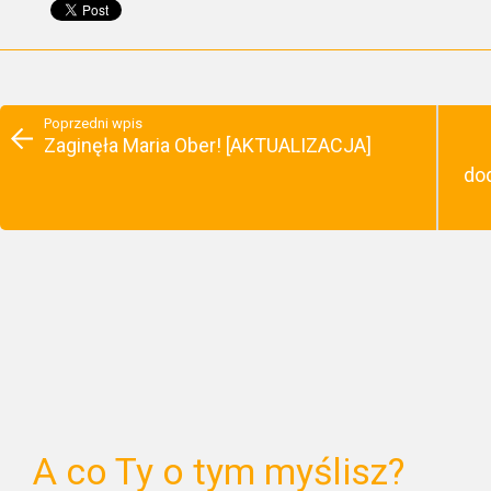
Poprzedni wpis
Zaginęła Maria Ober! [AKTUALIZACJA]
do
A co Ty o tym myślisz?