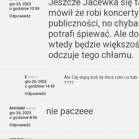
Jeszcze Jacewka się ta
gru 26, 2023
o godzinie 10:59
mówił że robi koncerty
Odpowiedz
publiczności, no chyba
potrafi śpiewać. Ale d
wtedy będzie większoś
odczuje tego chłamu.
E
mówi:
Ale Cię dupą boli że ktoś robi co lu
gru 26, 2023
????
o godzinie 14:43
Odpowiedz
ANONIM
mówi:
nie paczeee
gru 26, 2023
o godzinie 8:56
Odpowiedz