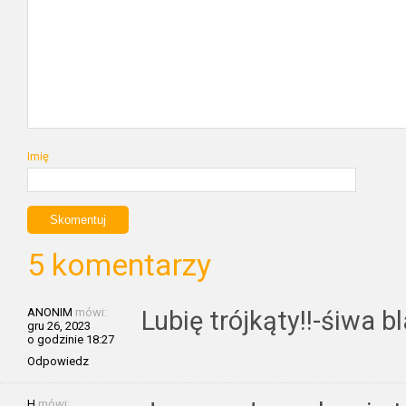
Imię
5 komentarzy
ANONIM
mówi:
Lubię trójkąty!!-śiwa 
gru 26, 2023
o godzinie 18:27
Odpowiedz
H
mówi: