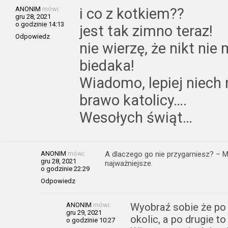
ANONIM
mówi:
i co z kotkiem??
gru 28, 2021
o godzinie 14:13
jest tak zimno teraz!
Odpowiedz
nie wierzę, że nikt ni
biedaka!
Wiadomo, lepiej niech
brawo katolicy….
Wesołych świąt…
ANONIM
mówi:
A dlaczego go nie przygarniesz? – 
gru 28, 2021
najważniejsze.
o godzinie 22:29
Odpowiedz
ANONIM
mówi:
Wyobraź sobie że po 
gru 29, 2021
okolic, a po drugie to
o godzinie 10:27