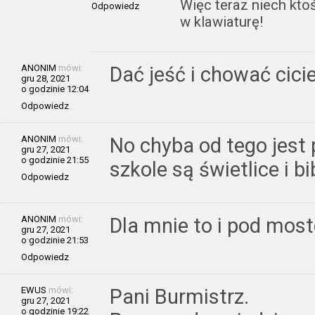
Więc teraz niech ktoś
Odpowiedz
w klawiaturę!
ANONIM
mówi:
Dać jeść i chować cicie
gru 28, 2021
o godzinie 12:04
Odpowiedz
ANONIM
mówi:
No chyba od tego jest
gru 27, 2021
o godzinie 21:55
szkole są świetlice i b
Odpowiedz
ANONIM
mówi:
Dla mnie to i pod mo
gru 27, 2021
o godzinie 21:53
Odpowiedz
EWUS
mówi:
Pani Burmistrz.
gru 27, 2021
o godzinie 19:22