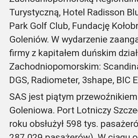
Turystyczną, Hotel Radisson Bl
Park Golf Club, Fundację Kołob
Goleniów. W wydarzenie zaanga
firmy z kapitałem duńskim dzi
Zachodniopomorskim: Scandinav
DGS, Radiometer, 3shape, BIC Ele
SAS jest piątym przewoźnikiem 
Goleniowa. Port Lotniczy Szcz
roku obsłużył 598 tys. pasażer
287.029 pasażerów). W ciągu os