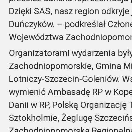
Dzięki SAS, nasz region odkryje
Duńczyków. – podkreślał Człon
Województwa Zachodniopomor
Organizatorami wydarzenia by
Zachodniopomorskie, Gmina Mia
Lotniczy-Szczecin-Goleniów. W
wymienić Ambasadę RP w Kop
Danii w RP, Polską Organizację
Sztokholmie, Żeglugę Szczeciń
Zachodniopomorską Regionalną