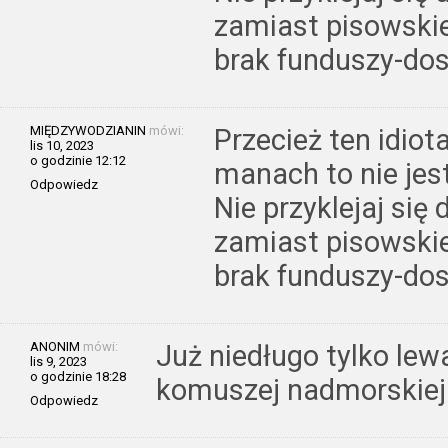
zamiast pisowskie
brak funduszy-dos
MIĘDZYWODZIANIN
mówi:
Przecież ten idiot
lis 10, 2023
o godzinie 12:12
manach to nie jes
Odpowiedz
Nie przyklejaj si
zamiast pisowskie
brak funduszy-dos
ANONIM
mówi:
Już niedługo tylko lew
lis 9, 2023
o godzinie 18:28
komuszej nadmorskiej 
Odpowiedz