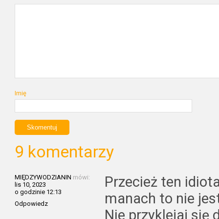
Imię
9 komentarzy
MIĘDZYWODZIANIN
mówi:
Przecież ten idiot
lis 10, 2023
o godzinie 12:13
manach to nie jes
Odpowiedz
Nie przyklejaj si