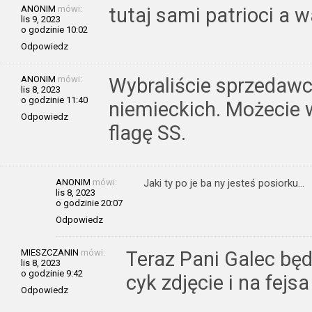
ANONIM
mówi:
tutaj sami patrioci a 
lis 9, 2023
o godzinie 10:02
Odpowiedz
ANONIM
mówi:
Wybraliście sprzedaw
lis 8, 2023
o godzinie 11:40
niemieckich. Możecie 
Odpowiedz
flagę SS.
ANONIM
mówi:
Jaki ty po je ba ny jesteś posiorku…
lis 8, 2023
o godzinie 20:07
Odpowiedz
MIESZCZANIN
mówi:
Teraz Pani Galec będ
lis 8, 2023
o godzinie 9:42
cyk zdjęcie i na fejsa
Odpowiedz