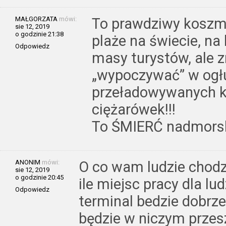
MAŁGORZATA
mówi:
To prawdziwy koszm
sie 12, 2019
o godzinie 21:38
plaże na świecie, na
Odpowiedz
masy turystów, ale z
„wypoczywać” w ogł
przeładowywanych k
ciężarówek!!!
To ŚMIERĆ nadmorski
ANONIM
mówi:
O co wam ludzie chodzi
sie 12, 2019
o godzinie 20:45
ile miejsc pracy dla lu
Odpowiedz
terminal bedzie dobrze
będzie w niczym przes