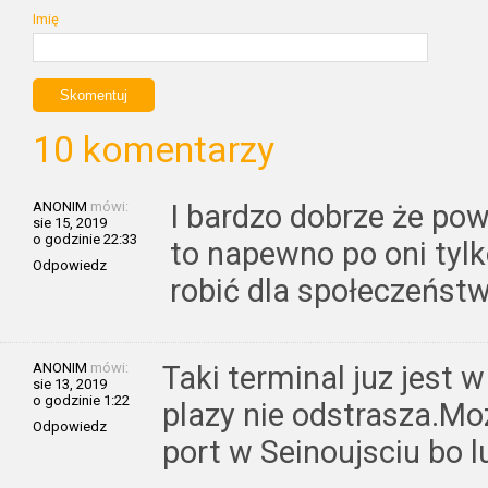
Imię
10 komentarzy
ANONIM
mówi:
I bardzo dobrze że pow
sie 15, 2019
o godzinie 22:33
to napewno po oni tylko
Odpowiedz
robić dla społeczeństwa
ANONIM
mówi:
Taki terminal juz jest w
sie 13, 2019
o godzinie 1:22
plazy nie odstrasza.M
Odpowiedz
port w Seinoujsciu bo l