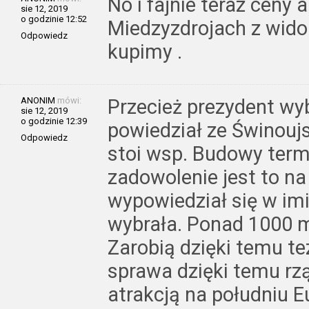
No i fajnie teraz cen
sie 12, 2019
o godzinie 12:52
Miedzyzdrojach z wido
Odpowiedz
kupimy .
ANONIM
mówi:
Przecież prezydent wy
sie 12, 2019
o godzinie 12:39
powiedział ze Świnouj
Odpowiedz
stoi wsp. Budowy term
zadowolenie jest to na
wypowiedział się w imi
wybrała. Ponad 1000 mi
Zarobią dzięki temu te
sprawa dzięki temu rzą
atrakcją na południu E