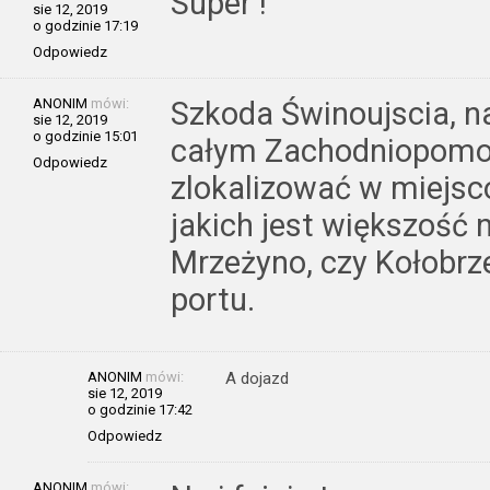
Super !
sie 12, 2019
o godzinie 17:19
Odpowiedz
ANONIM
mówi:
Szkoda Świnoujscia, n
sie 12, 2019
o godzinie 15:01
całym Zachodniopomor
Odpowiedz
zlokalizować w miejsc
jakich jest większość 
Mrzeżyno, czy Kołobrz
portu.
ANONIM
mówi:
A dojazd
sie 12, 2019
o godzinie 17:42
Odpowiedz
ANONIM
mówi: