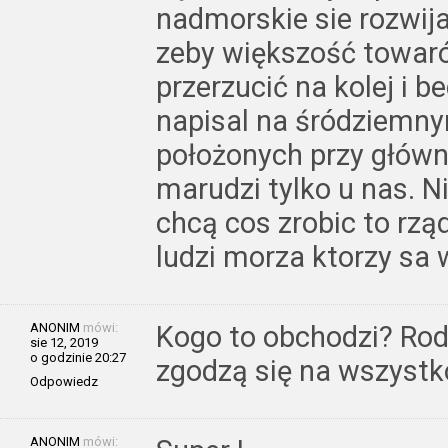
nadmorskie sie rozwija
zeby większość towar
przerzucić na kolej i b
napisal na śródziemnym
położonych przy główny
marudzi tylko u nas. N
chcą cos zrobic to rzą
ludzi morza ktorzy sa
ANONIM
mówi:
Kogo to obchodzi? Rod
sie 12, 2019
o godzinie 20:27
zgodzą się na wszystko
Odpowiedz
ANONIM
mówi: