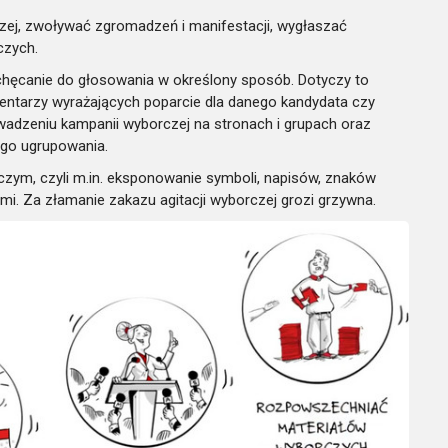
czej, zwoływać zgromadzeń i manifestacji, wygłaszać
czych.
achęcanie do głosowania w określony sposób. Dotyczy to
omentarzy wyrażających poparcie dla danego kandydata czy
wadzeniu kampanii wyborczej na stronach i grupach oraz
ego ugrupowania.
czym, czyli m.in. eksponowanie symboli, napisów, znaków
i. Za złamanie zakazu agitacji wyborczej grozi grzywna.