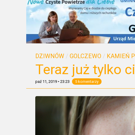
DZIWNÓW
/
GOLCZEWO
/
KAMIEŃ 
Teraz już tylko c
paź 11, 2019
•
23:23
5 komentarzy