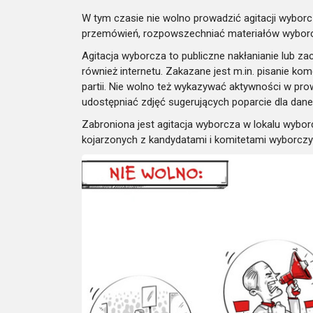
W tym czasie nie wolno prowadzić agitacji wybor
przemówień, rozpowszechniać materiałów wybor
Agitacja wyborcza to publiczne nakłanianie lub z
również internetu. Zakazane jest m.in. pisanie k
partii. Nie wolno też wykazywać aktywności w pro
udostępniać zdjęć sugerujących poparcie dla dan
Zabroniona jest agitacja wyborcza w lokalu wybor
kojarzonych z kandydatami i komitetami wyborczym