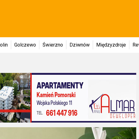
olin
Golczewo
Świerzno
Dziwnów
Międzyzdroje
Re