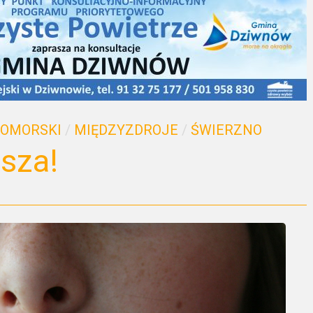
POMORSKI
/
MIĘDZYZDROJE
/
ŚWIERZNO
isza!