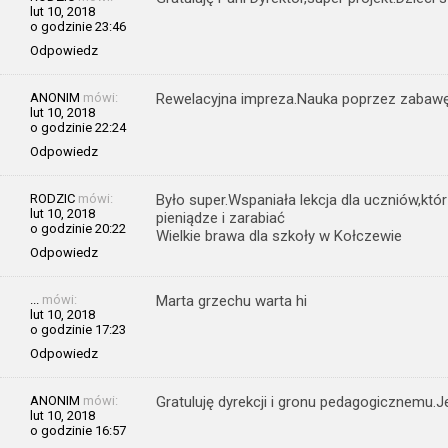
lut 10, 2018
o godzinie 23:46
Odpowiedz
ANONIM
mówi:
Rewelacyjna impreza.Nauka poprzez zabawę.
lut 10, 2018
o godzinie 22:24
Odpowiedz
RODZIC
mówi:
Było super.Wspaniała lekcja dla uczniów,któ
lut 10, 2018
pieniądze i zarabiać
o godzinie 20:22
Wielkie brawa dla szkoły w Kołczewie
Odpowiedz
...
mówi:
Marta grzechu warta hi
lut 10, 2018
o godzinie 17:23
Odpowiedz
ANONIM
mówi:
Gratuluję dyrekcji i gronu pedagogicznemu.
lut 10, 2018
o godzinie 16:57