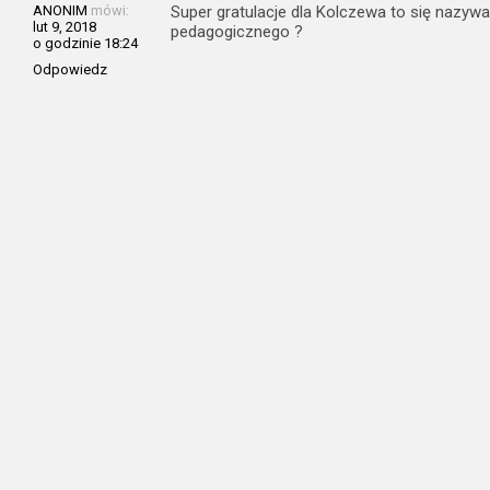
ANONIM
mówi:
Super gratulacje dla Kolczewa to się nazyw
lut 9, 2018
pedagogicznego ?
o godzinie 18:24
Odpowiedz