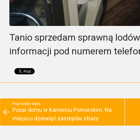
Tanio sprzedam sprawną lodów
informacji pod numerem telef
Poprzedni wpis
Pożar domu w Kamieniu Pomorskim. Na
miejscu dziewięć zastepów straży