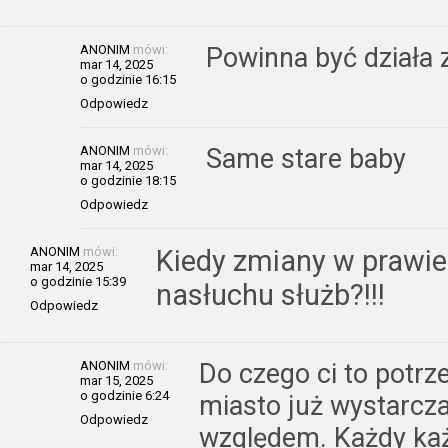
ANONIM
mówi:
Powinna być działa z
mar 14, 2025
o godzinie 16:15
Odpowiedz
ANONIM
mówi:
Same stare baby
mar 14, 2025
o godzinie 18:15
Odpowiedz
ANONIM
mówi:
Kiedy zmiany w prawie
mar 14, 2025
o godzinie 15:39
nasłuchu służb?!!!
Odpowiedz
ANONIM
mówi:
Do czego ci to potrz
mar 15, 2025
o godzinie 6:24
miasto już wystarcz
Odpowiedz
względem. Każdy każ