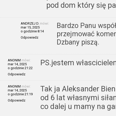
pod dom który się pal
ANDRZEJ D.
mówi:
Bardzo Panu współc
mar 15, 2025
o godzinie 8:14
przejmować koment
Odpowiedz
Dzbany piszą.
ANONIM
mówi:
PS.jestem własciciel
mar 14, 2025
o godzinie 21:22
Odpowiedz
ANONIM
mówi:
Tak ja Aleksander Bie
mar 14, 2025
o godzinie 21:19
od 6 lat własnymi siła
Odpowiedz
co dalej u mamy na g