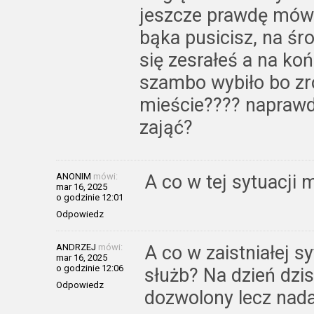
jeszcze prawdę mówi
bąka pusicisz, na śr
się zesrałeś a na ko
szambo wybiło bo zr
mieście???? naprawd
zająć?
ANONIM
mówi:
A co w tej sytuacji
mar 16, 2025
o godzinie 12:01
Odpowiedz
ANDRZEJ
mówi:
A co w zaistniałej 
mar 16, 2025
o godzinie 12:06
służb? Na dzień dzis
Odpowiedz
dozwolony lecz nad