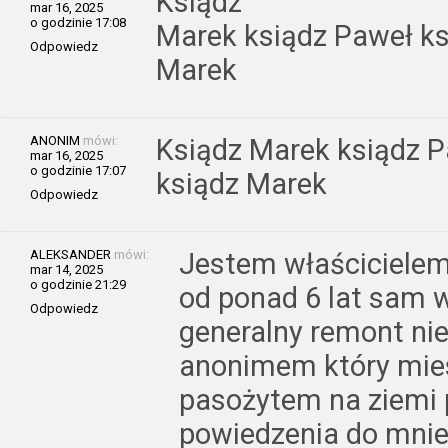
Ksiądz
mar 16, 2025
o godzinie 17:08
Marek ksiądz Paweł ks
Odpowiedz
Marek
ANONIM
mówi:
Ksiądz Marek ksiądz P
mar 16, 2025
o godzinie 17:07
ksiądz Marek
Odpowiedz
ALEKSANDER
mówi:
Jestem właścicielem
mar 14, 2025
o godzinie 21:29
od ponad 6 lat sam 
Odpowiedz
generalny remont nie
anonimem który mies
pasożytem na ziemi p
powiedzenia do mnie 