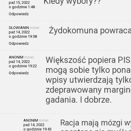
Kiedy wybory??
paź 15, 2022
o godzinie 1:48
Odpowiedz
SŁOWIANIN
mówi:
Żydokomuna powrac
paź 14, 2022
o godzinie 19:58
Odpowiedz
ANONIM
mówi:
Większość popiera PIS.
paź 14, 2022
o godzinie 19:22
mogą sobie tylko pona
Odpowiedz
wpisy utwierdzają tylk
zdeprawowany margine
gadania. I dobrze.
ANONIM
mówi:
Racja mają mózgi wy
paź 14, 2022
o godzinie 19:43