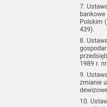
7. Ustaw
bankowe 
Polskim (
439).
8. Ustawa
gospodar
przedsię
1989 r. nr
9. Ustawa
zmianie 
dewizowe 
10. Usta