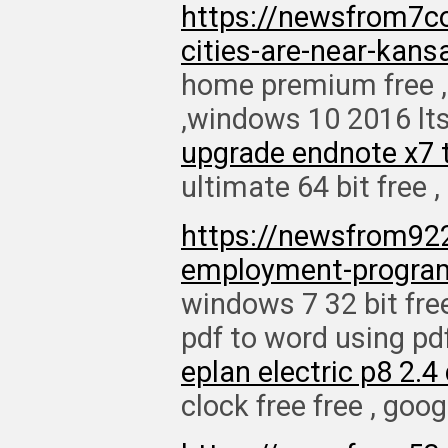
https://newsfrom7c
cities-are-near-kans
home premium free ,
,windows 10 2016 lt
upgrade endnote x7 
ultimate 64 bit free 
https://newsfrom922
employment-program
windows 7 32 bit free
pdf to word using pdf
eplan electric p8 2.
clock free free , goo