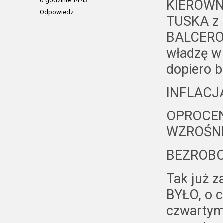
o godzinie 14:43
KIEROWN
Odpowiedz
TUSKA z
BALCEROW
władzę w
dopiero 
INFLACJA
OPROCEN
WZROŚNI
BEZROBO
Tak już 
BYŁO, o 
czwartym