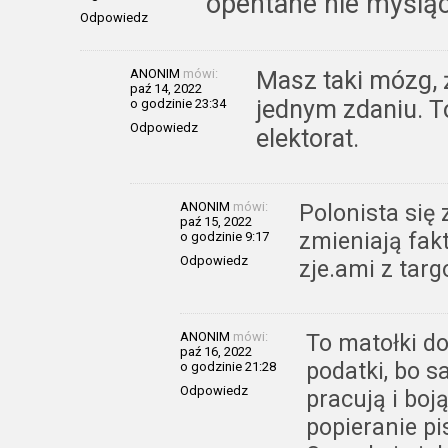
opentane nie myślą
Odpowiedz
ANONIM
mówi:
Masz taki mózg, 
paź 14, 2022
jednym zdaniu. T
o godzinie 23:34
Odpowiedz
elektorat.
ANONIM
mówi:
Polonista się 
paź 15, 2022
zmieniają fakt
o godzinie 9:17
Odpowiedz
zje.ami z targ
ANONIM
mówi:
To matołki do
paź 16, 2022
podatki, bo s
o godzinie 21:28
Odpowiedz
pracują i boj
popieranie pi