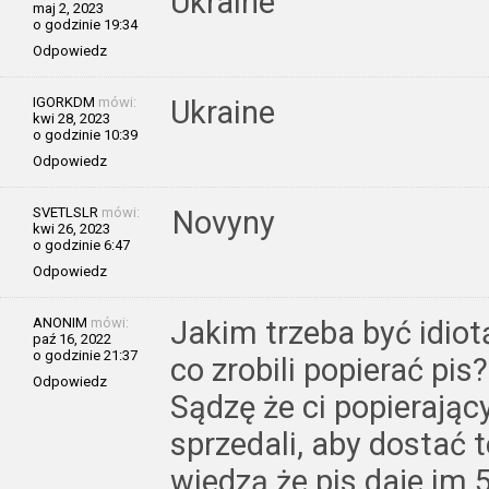
Ukraine
maj 2, 2023
o godzinie 19:34
Odpowiedz
IGORKDM
mówi:
Ukraine
kwi 28, 2023
o godzinie 10:39
Odpowiedz
SVETLSLR
mówi:
Novyny
kwi 26, 2023
o godzinie 6:47
Odpowiedz
ANONIM
mówi:
Jakim trzeba być idiot
paź 16, 2022
o godzinie 21:37
co zrobili popierać pis?
Odpowiedz
Sądzę że ci popierając
sprzedali, aby dostać t
wiedzą że pis daje im 5