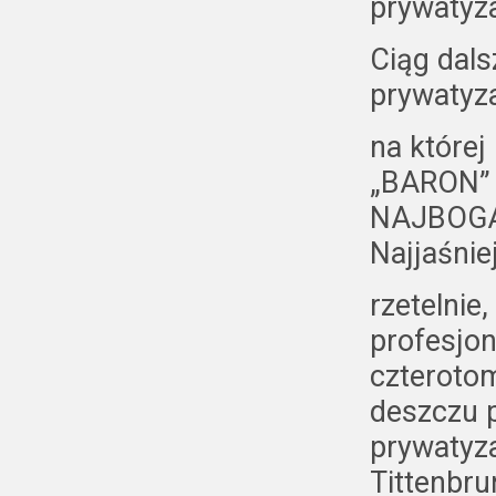
prywatyza
Ciąg dals
prywatyz
na której
„BARON” 
NAJBOGA
Najjaśnie
rzetelnie
profesjon
czterotom
deszczu p
prywatyza
Tittenbru