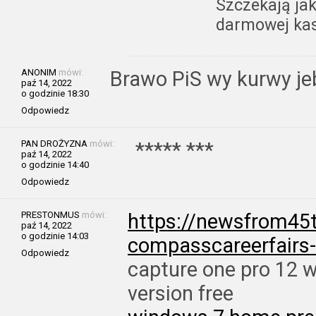
Szczekają jak
darmowej kas
ANONIM
mówi:
Brawo PiS wy kurwy je
paź 14, 2022
o godzinie 18:30
Odpowiedz
PAN DROŻYZNA
mówi:
***** ***
paź 14, 2022
o godzinie 14:40
Odpowiedz
PRESTONMUS
mówi:
https://newsfrom45t
paź 14, 2022
o godzinie 14:03
compasscareerfairs
Odpowiedz
capture one pro 12 
version free