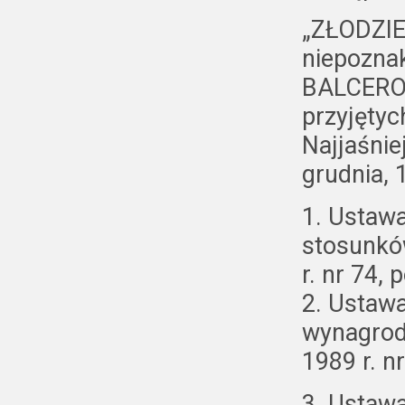
„ZŁODZIE
niepozna
BALCEROW
przyjętyc
Najjaśnie
grudnia, 
1. Ustaw
stosunkó
r. nr 74, 
2. Ustaw
wynagrod
1989 r. nr
3. Ustawa