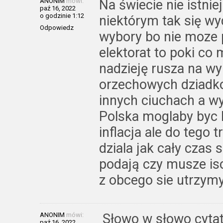
ANONIM
mówi:
Na świecie nie istniej
paź 16, 2022
o godzinie 1:12
niektórym tak się wy
Odpowiedz
wybory bo nie moze 
elektorat to poki co
nadzieję rusza na wy
orzechowych dziadkow
innych ciuchach a wyn
Polska moglaby byc k
inflacja ale do tego
dziala jak cały czas
podają czy musze isc
z obcego sie utrzym
ANONIM
mówi:
Słowo w słowo cytat
paź 16, 2022