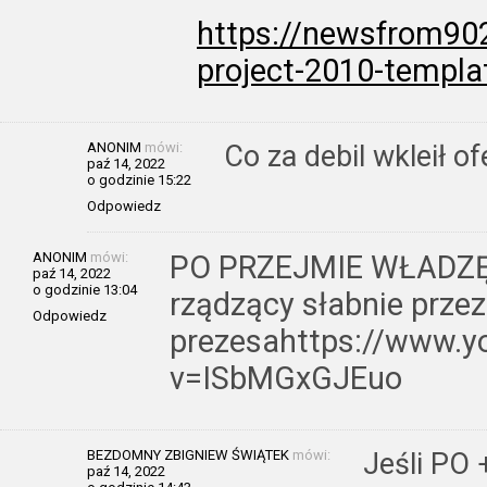
https://newsfrom90
project-2010-templa
ANONIM
mówi:
Co za debil wkleił of
paź 14, 2022
o godzinie 15:22
Odpowiedz
ANONIM
mówi:
PO PRZEJMIE WŁADZĘ? 
paź 14, 2022
o godzinie 13:04
rządzący słabnie przez
Odpowiedz
prezesahttps://www.
v=ISbMGxGJEuo
BEZDOMNY ZBIGNIEW ŚWIĄTEK
mówi:
Jeśli PO 
paź 14, 2022