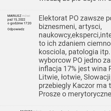
MARIUSZ
mówi:
Elektorat PO zawsze po
paź 15, 2022
o godzinie 17:20
biznesmeni, artysci,
Odpowiedz
naukowcy,eksperci,intel
to ich zdaniem ciemno
kosciola, patologia i
wyborcow PO jedno zas
inflacja 17% jest wina 
Litwie, łotwie, Słowacj
przebiegly Kaczor ma
Prosze o merytoryczne 