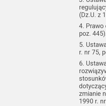
regulują
(Dz.U. z 1
4. Prawo 
poz. 445)
5. Ustawa
r. nr 75, 
6. Ustaw
rozwiązy
stosunkó
dotyczący
zmianie n
1990 r. nr