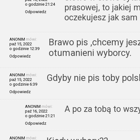
o godzinie 21:24
prasowej, to jakiej
Odpowiedz
oczekujesz jak sam 
ANONIM
mówi:
Brawo pis ,chcemy je
paź 15, 2022
o godzinie 12:39
otumanieni wyborcy.
Odpowiedz
ANONIM
mówi:
Gdyby nie pis toby polsk
paź 15, 2022
o godzinie 6:39
Odpowiedz
ANONIM
mówi:
A po za tobą to ws
paź 16, 2022
o godzinie 21:21
Odpowiedz
ANONIM
mówi: