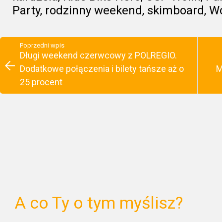
Party
,
rodzinny weekend
,
skimboard
,
Wo
Poprzedni wpis
Długi weekend czerwcowy z POLREGIO.
Dodatkowe połączenia i bilety tańsze aż o
M
25 procent
A co Ty o tym myślisz?