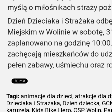
myślą o miłośnikach straży poż
Dzień Dzieciaka i Strażaka odbę
Miejskim w Wolinie w sobotę, 3
zaplanowano na godzinę 10:00.
zachęcają mieszkańców do udzi
pełen zabawy, uśmiechu oraz ro
Tagi:
animacje dla dzieci
,
atrakcje dla d
Dzieciaka i Strażaka
,
Dzień dziecka
,
GCK
karuzela
,
Kids Bike Hero
,
OSP Wolin
,
Par