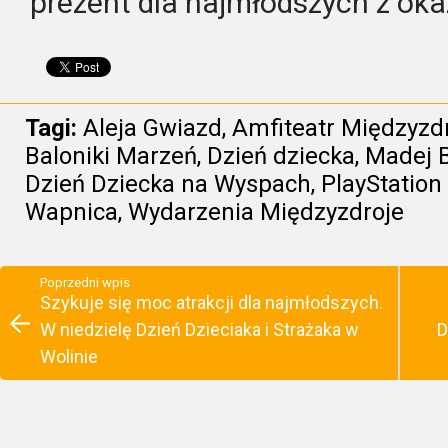
prezent dla najmłodszych z okaz
Tagi:
Aleja Gwiazd
,
Amfiteatr Międzyzd
Baloniki Marzeń
,
Dzień dziecka
,
Madej 
Dzień Dziecka na Wyspach
,
PlayStation
Wapnica
,
Wydarzenia Międzyzdroje
Poprzedni wpis
Szykuje się moc atrakcji dla najmłodszych.
W niedzielę Dzień Dzieciaka i Strażaka w
D
Wolinie