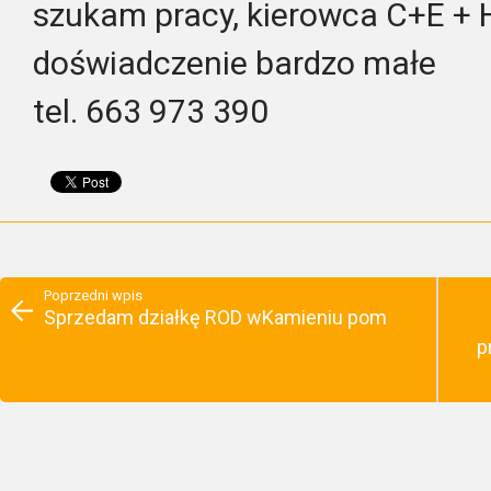
szukam pracy, kierowca C+E +
doświadczenie bardzo małe
tel. 663 973 390
Poprzedni wpis
Sprzedam działkę ROD wKamieniu pom
p